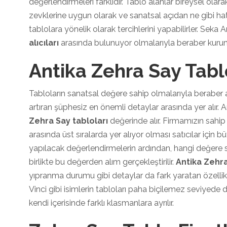
değerlendirmeleri farklıdır. Tablo alanlar bireysel olara
zevklerine uygun olarak ve sanatsal açıdan ne gibi hat
tablolara yönelik olarak tercihlerini yapabilirler. Seka A
alıcıları
arasında bulunuyor olmalarıyla beraber kurumsa
Antika Zehra Say Tabl
Tabloların sanatsal değere sahip olmalarıyla beraber an
artıran şüphesiz en önemli detaylar arasında yer alır. 
Zehra Say tabloları
değerinde alır. Firmamızın sahip
arasında üst sıralarda yer alıyor olması satıcılar için büy
yapılacak değerlendirmelerin ardından, hangi değere sa
birlikte bu değerden alım gerçekleştirilir.
Antika Zehra
yıpranma durumu gibi detaylar da fark yaratan özell
Vinci gibi isimlerin tabloları paha biçilemez seviyede
kendi içerisinde farklı klasmanlara ayrılır.