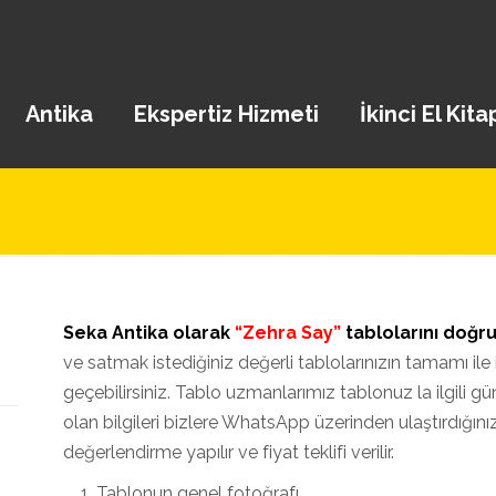
Antika
Ekspertiz Hizmeti
İkinci El Kita
Seka Antika olarak
“Zehra Say”
tablolarını doğr
ve satmak istediğiniz değerli tablolarınızın tamamı ile il
geçebilirsiniz. Tablo uzmanlarımız tablonuz la ilgili gün
olan bilgileri bizlere WhatsApp üzerinden ulaştırdığın
değerlendirme yapılır ve fiyat teklifi verilir.
Tablonun genel fotoğrafı