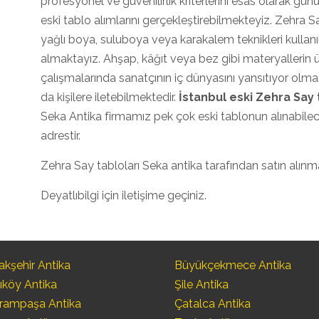
profesyonel ve güvenilirlik kriterlerini esas olarak gü
eski tablo alımlarını gerçekleştirebilmekteyiz. Zehra Sa
yağlı boya, suluboya veya karakalem teknikleri kullanıl
almaktayız. Ahşap, kâğıt veya bez gibi materyallerin
çalışmalarında sanatçının iç dünyasını yansıtıyor olmas
da kişilere iletebilmektedir.
İstanbul eski Zehra Say
Seka Antika firmamız pek çok eski tablonun alınabile
adrestir.
Zehra Say tabloları Seka antika tarafından satın alınma
Deyatlıbilgi için iletişime geçiniz.
kşehir Antika
Büyükçekmece Antika
ıköy Antika
Şile Antika
rampaşa Antika
Çatalca Antika