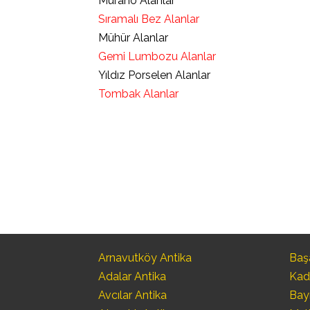
Murano Alanlar
Sıramalı Bez Alanlar
Mühür Alanlar
Gemi Lumbozu Alanlar
Yıldız Porselen Alanlar
Tombak Alanlar
Arnavutköy Antika
Başa
Adalar Antika
Kad
Avcılar Antika
Bay