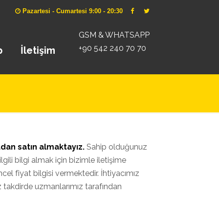
Pazartesi - Cumartesi 9:00 - 20:30
GSM & WHATSAPP
+90 542 240 70 70
p
İletişim
udan satın almaktayız.
Sahip olduğunuz
gili bilgi almak için bizimle iletişime
cel fiyat bilgisi vermektedir. İhtiyacımız
ız takdirde uzmanlarımız tarafından