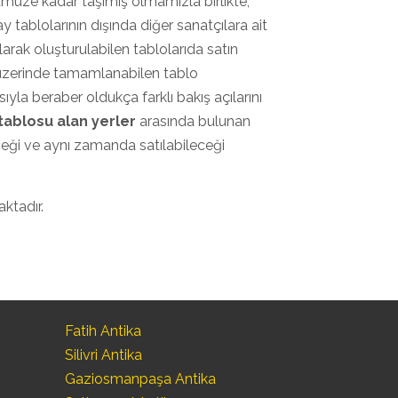
nümüze kadar taşımış olmamızla birlikte,
y tablolarının dışında diğer sanatçılara ait
arak oluşturulabilen tablolarıda satın
 üzerinde tamamlanabilen tablo
ıyla beraber oldukça farklı bakış açılarını
 tablosu alan yerler
arasında bulunan
ceği ve aynı zamanda satılabileceği
ktadır.
Fatih Antika
Silivri Antika
Gaziosmanpaşa Antika