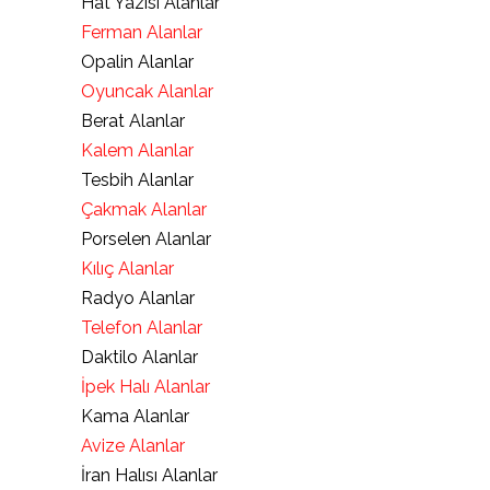
Hat Yazısı Alanlar
Ferman Alanlar
Opalin Alanlar
Oyuncak Alanlar
Berat Alanlar
Kalem Alanlar
Tesbih Alanlar
Çakmak Alanlar
Porselen Alanlar
Kılıç Alanlar
Radyo Alanlar
Telefon Alanlar
Daktilo Alanlar
İpek Halı Alanlar
Kama Alanlar
Avize Alanlar
İran Halısı Alanlar