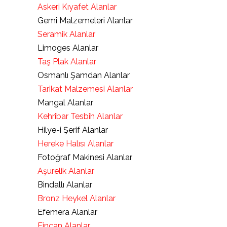
Askeri Kıyafet Alanlar
Gemi Malzemeleri Alanlar
Seramik Alanlar
Limoges Alanlar
Taş Plak Alanlar
Osmanlı Şamdan Alanlar
Tarikat Malzemesi Alanlar
Mangal Alanlar
Kehribar Tesbih Alanlar
Hilye-i Şerif Alanlar
Hereke Halısı Alanlar
Fotoğraf Makinesi Alanlar
Aşurelik Alanlar
Bindallı Alanlar
Bronz Heykel Alanlar
Efemera Alanlar
Fincan Alanlar