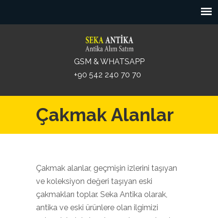
GSM & WHATSAPP
+90 542 240 70 70
Çakmak Alanlar
Çakmak alanlar, geçmişin izlerini taşıyan
ve koleksiyon değeri taşıyan eski
çakmakları toplar. Seka Antika olarak,
antika ve eski ürünlere olan ilgimizi