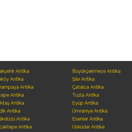
kşehir Antika
Büyükçekmece Antika
ıköy Antika
Şile Antika
rampaşa Antika
Çatalca Antika
tepe Antika
Tuzla Antika
ktaş Antika
Eyüp Antika
dik Antika
Ümraniye Antika
likdüzü Antika
Esenler Antika
caktepe Antika
Üsküdar Antika