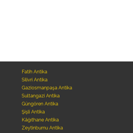
Fatih Antika
Silivri Antika
Gaziosmanpaşa Antika
Sultangazi Antika
Güngören Antika
Şişli Antika
Kâğıthane Antika
Zeytinburnu Antika