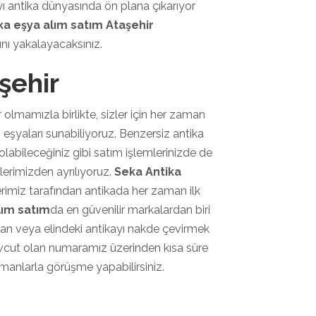
yı antika dünyasında ön plana çıkarıyor
ka eşya alım satım Ataşehir
ını yakalayacaksınız.
şehir
olmamızla birlikte, sizler için her zaman
 eşyaları sunabiliyoruz. Benzersiz antika
 olabileceğiniz gibi satım işlemlerinizde de
lerimizden ayrılıyoruz.
Seka Antika
rimiz tarafından antikada her zaman ilk
lım satım
da en güvenilir markalardan biri
lan veya elindeki antikayı nakde çevirmek
 mevcut olan numaramız üzerinden kısa süre
uzmanlarla görüşme yapabilirsiniz.