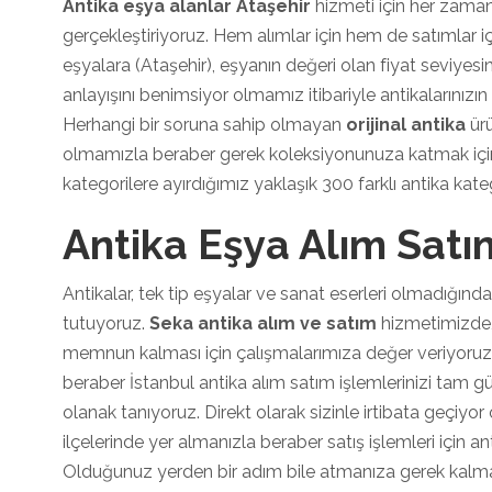
Antika eşya alanlar Ataşehir
hizmeti için her zama
gerçekleştiriyoruz. Hem alımlar için hem de satımlar içi
eşyalara (Ataşehir), eşyanın değeri olan fiyat seviyesin
anlayışını benimsiyor olmamız itibariyle antikalarınız
Herhangi bir soruna sahip olmayan
orijinal antika
ürü
olmamızla beraber gerek koleksiyonunuza katmak için 
kategorilere ayırdığımız yaklaşık 300 farklı antika kat
Antika Eşya Alım Satı
Antikalar, tek tip eşyalar ve sanat eserleri olmadığınd
tutuyoruz.
Seka antika alım ve satım
hizmetimizde,
memnun kalması için çalışmalarımıza değer veriyoruz. 
beraber İstanbul antika alım satım işlemlerinizi tam gü
olanak tanıyoruz. Direkt olarak sizinle irtibata geçiyor
ilçelerinde yer almanızla beraber satış işlemleri için an
Olduğunuz yerden bir adım bile atmanıza gerek kalmad