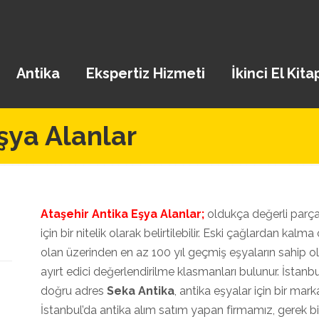
Antika
Ekspertiz Hizmeti
İkinci El Kita
şya Alanlar
Ataşehir Antika Eşya Alanlar;
oldukça değerli parçal
için bir nitelik olarak belirtilebilir. Eski çağlardan ka
olan üzerinden en az 100 yıl geçmiş eşyaların sahip ol
ayırt edici değerlendirilme klasmanları bulunur. İstanb
doğru adres
Seka Antika
, antika eşyalar için bir ma
İstanbul’da antika alım satım yapan firmamız, gerek b