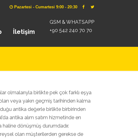
Pazartesi - Cumartesi 9:00 - 20:30
GSM & WHATSAPP
+90 542 240 70 70
p
İletişim
ar olmalarıyla birlikte pek çok farklı eşya
lma olan veya yakın geçmiş tarihinden kalma
duğu antika değerle birlikte birbirinden
ul’da antika alım satım hizmetinde en
rka haline dönüşmüş durumdadır.
ireysel olan müşterilerden gerekse de