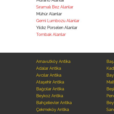
Murano Alanlar
Sıramalı Bez Alanlar
Mühür Alanlar
Gemi Lumbozu Alanlar
Yıldız Porselen Alanlar
Tombak Alanlar
Arnavutköy Antika
Başa
Adalar Antika
Kad
Avcılar Antika
Bay
Ataşehir Antika
Mal
Bağcılar Antika
Beşi
Beykoz Antika
Pen
Bahçelievler Antika
Bey
Çekmeköy Antika
San