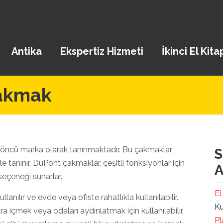
Antika
Ekspertiz Hizmeti
İkinci El Kita
Çakmak
 öncü marka olarak tanınmaktadır. Bu çakmaklar,
S
le tanınır. DuPont çakmaklar, çeşitli fonksiyonlar için
A
seçeneği sunarlar.
El
ullanılır ve evde veya ofiste rahatlıkla kullanılabilir.
Ku
ara içmek veya odaları aydınlatmak için kullanılabilir.
Pl