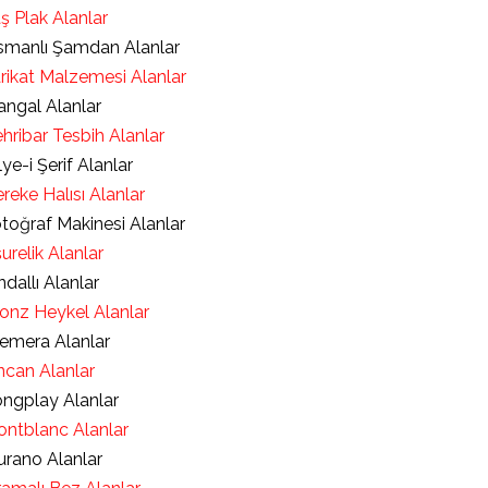
ş Plak Alanlar
manlı Şamdan Alanlar
rikat Malzemesi Alanlar
ngal Alanlar
hribar Tesbih Alanlar
lye-i Şerif Alanlar
reke Halısı Alanlar
toğraf Makinesi Alanlar
urelik Alanlar
ndallı Alanlar
onz Heykel Alanlar
emera Alanlar
ncan Alanlar
ngplay Alanlar
ntblanc Alanlar
rano Alanlar