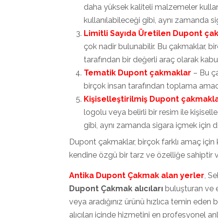
daha yüksek kaliteli malzemeler kullanıl
kullanılabileceği gibi, aynı zamanda sig
Limitli Sayıda Üretilen Dupont ça
çok nadir bulunabilir. Bu çakmaklar, bi
tarafından bir değerli araç olarak kabul 
Tematik Dupont çakmaklar
– Bu çak
birçok insan tarafından toplama amacı il
Kişiselleştirilmiş Dupont çakmakl
logolu veya belirli bir resim ile kişisell
gibi, aynı zamanda sigara içmek için de 
Dupont çakmaklar, birçok farklı amaç için ku
kendine özgü bir tarz ve özelliğe sahiptir v
Antika Dupont Çakmak
alan yerler
, S
Dupont Çakmak alıcıları
buluşturan ve el
veya aradığınız ürünü hızlıca temin eden 
alıcıları içinde hizmetini en profesyonel an