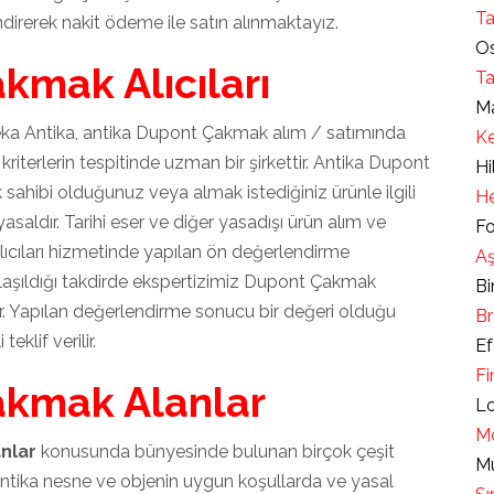
Ta
ndirerek nakit ödeme ile satın alınmaktayız.
Os
kmak Alıcıları
Ta
Ma
ka Antika, antika Dupont Çakmak alım / satımında
Ke
iterlerin tespitinde uzman bir şirkettir. Antika Dupont
Hi
sahibi olduğunuz veya almak istediğiniz ürünle ilgili
He
asaldır. Tarihi eser ve diğer yasadışı ürün alım ve
Fo
ıcıları hizmetinde yapılan ön değerlendirme
Aş
laşıldığı takdirde ekspertizimiz Dupont Çakmak
Bi
ir. Yapılan değerlendirme sonucu bir değeri olduğu
Br
eklif verilir.
Ef
Fi
akmak Alanlar
Lo
Mo
nlar
konusunda bünyesinde bulunan birçok çeşit
Mu
ntika nesne ve objenin uygun koşullarda ve yasal