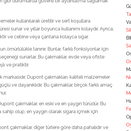
leri gibi durumlarda güvenli bir aydınlatma sağlamak
Gü
Ta
emeler kullanılarak üretilir ve sert koşullara
Va
resi sunar ve yıllar boyunca kullanımı kolaydır. Ayrıca,
Si
iktir ve cebine veya çantana kolayca sığar.
Bi
Sa
n ömürlülükle tanınır. Bunlar, farklı fonksiyonlar için
Os
k seçeneği sunarlar. Bu çakmaklar, evde veya ofiste
Os
lı ve pratiktir.
Ma
 markasıdır. Dupont çakmakları, kaliteli malzemeler
Ni
 güçlü ve dayanıklıdır. Bu çakmaklar, birçok farklı amaç
Ka
nur.
Mo
Ha
Dupont çakmaklar, en eski ve en yaygın türüdür. Bu
Fe
a sahip olup, en yaygın olarak sigara içmek için
Op
Oy
nt çakmaklar, diğer türlere göre daha pahalıdır ve