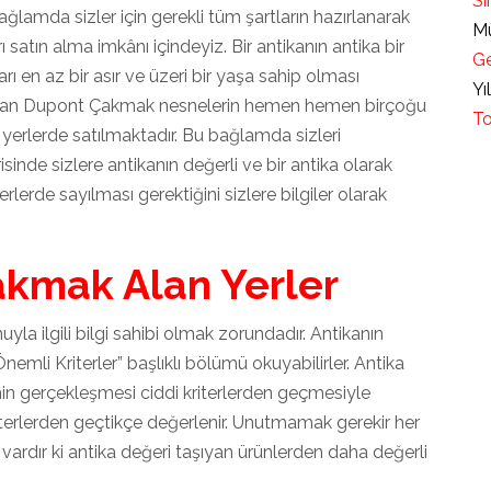
Sı
ağlamda sizler için gerekli tüm şartların hazırlanarak
Mü
ı satın alma imkânı içindeyiz. Bir antikanın antika bir
Ge
rı en az bir asır ve üzeri bir yaşa sahip olması
Yı
 olan Dupont Çakmak nesnelerin hemen hemen birçoğu
To
 yerlerde satılmaktadır. Bu bağlamda sizleri
sinde sizlere antikanın değerli ve bir antika olarak
rlerde sayılması gerektiğini sizlere bilgiler olarak
akmak Alan Yerler
uyla ilgili bilgi sahibi olmak zorundadır. Antikanın
Önemli Kriterler” başlıklı bölümü okuyabilirler. Antika
n gerçekleşmesi ciddi kriterlerden geçmesiyle
riterlerden geçtikçe değerlenir. Unutmamak gerekir her
 vardır ki antika değeri taşıyan ürünlerden daha değerli