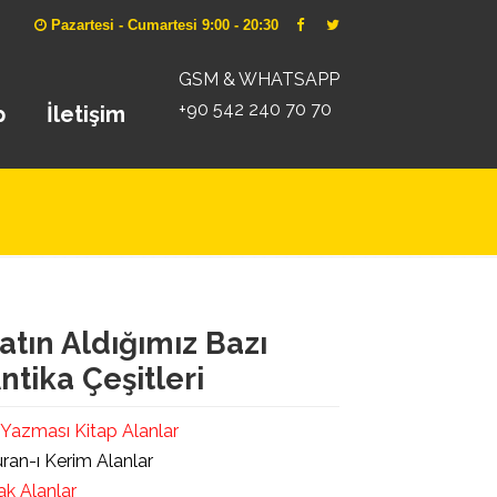
Pazartesi - Cumartesi 9:00 - 20:30
GSM & WHATSAPP
+90 542 240 70 70
p
İletişim
atın Aldığımız Bazı
ntika Çeşitleri
 Yazması Kitap Alanlar
ran-ı Kerim Alanlar
ak Alanlar