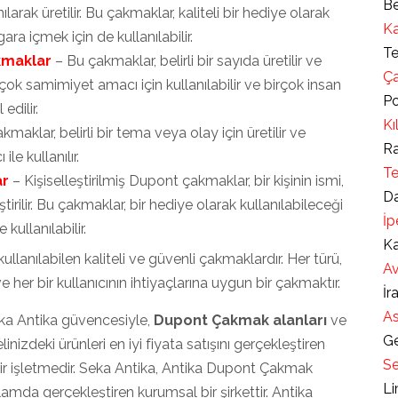
Be
arak üretilir. Bu çakmaklar, kaliteli bir hediye olarak
Ka
ara içmek için de kullanılabilir.
Te
kmaklar
– Bu çakmaklar, belirli bir sayıda üretilir ve
Ça
rçok samimiyet amacı için kullanılabilir ve birçok insan
Po
edilir.
Kı
maklar, belirli bir tema veya olay için üretilir ve
Ra
e kullanılır.
Te
ar
– Kişiselleştirilmiş Dupont çakmaklar, bir kişinin ismi,
Da
eştirilir. Bu çakmaklar, bir hediye olarak kullanılabileceği
İp
kullanılabilir.
Ka
llanılabilen kaliteli ve güvenli çakmaklardır. Her türü,
Av
e her bir kullanıcının ihtiyaçlarına uygun bir çakmaktır.
İr
As
eka Antika güvencesiyle,
Dupont Çakmak alanları
ve
Ge
inizdeki ürünleri en iyi fiyata satışını gerçekleştiren
Se
bir işletmedir. Seka Antika, Antika Dupont Çakmak
Li
lamda gerçekleştiren kurumsal bir şirkettir. Antika