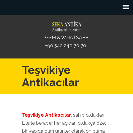
GSM & WHATSAPP
+90 542 240 70 70
Teşvikiye
Antikacılar
Teşvikiye Antikacılar
, sahip oldukları
izlerle beraber her açıdan oldukça özel
bir yapıda olan ürünler olarak ön plana