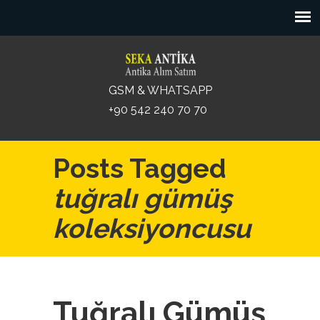
GSM & WHATSAPP
+90 542 240 70 70
Posts Tagged
tuğralı gümüş
koleksiyoncusu
Tuğralı Gümüş