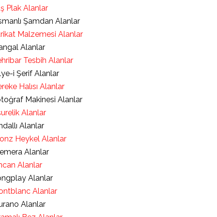
ş Plak Alanlar
manlı Şamdan Alanlar
rikat Malzemesi Alanlar
ngal Alanlar
hribar Tesbih Alanlar
lye-i Şerif Alanlar
reke Halısı Alanlar
toğraf Makinesi Alanlar
urelik Alanlar
ndallı Alanlar
onz Heykel Alanlar
emera Alanlar
ncan Alanlar
ngplay Alanlar
ntblanc Alanlar
rano Alanlar