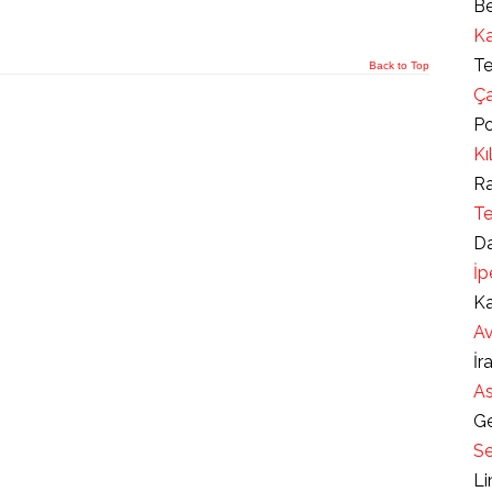
Be
Ka
Te
Back to Top
Ça
Po
Kı
Ra
Te
Da
İp
Ka
Av
İr
As
Ge
Se
Li