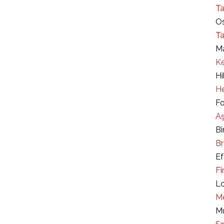
Ta
Os
Ta
Ma
Ke
Hi
He
Fo
Aş
Bi
Br
Ef
Fi
Lo
Mo
Mu