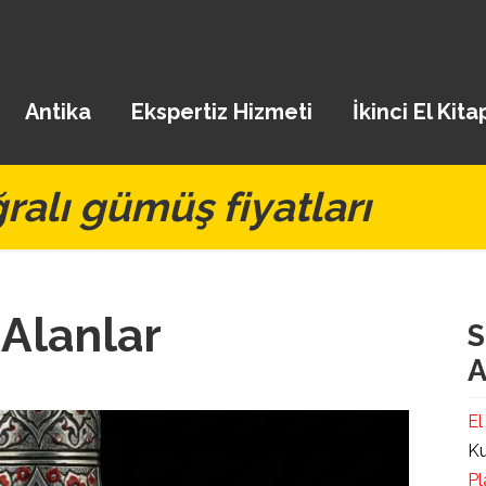
Antika
Ekspertiz Hizmeti
İkinci El Kita
ralı gümüş fiyatları
Alanlar
S
A
El
Ku
Pl