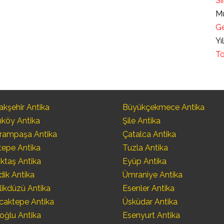
Sı
Mü
Ge
Yı
To
kşehir Antika
Büyükçekmece Antika
ıköy Antika
Şile Antika
rampaşa Antika
Çatalca Antika
tepe Antika
Tuzla Antika
ktaş Antika
Eyüp Antika
dik Antika
Ümraniye Antika
likdüzü Antika
Esenler Antika
caktepe Antika
Üsküdar Antika
oğlu Antika
Esenyurt Antika