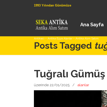
1993 Yılından Günümüze
Ana Sayfa
Antikacı – Antika Eşya Alanlar – Antika Alım Satım
Posts Tagged
tuğ
Tuğralı Gümüş 
üzerinde 22/01/2025
/
alanlar