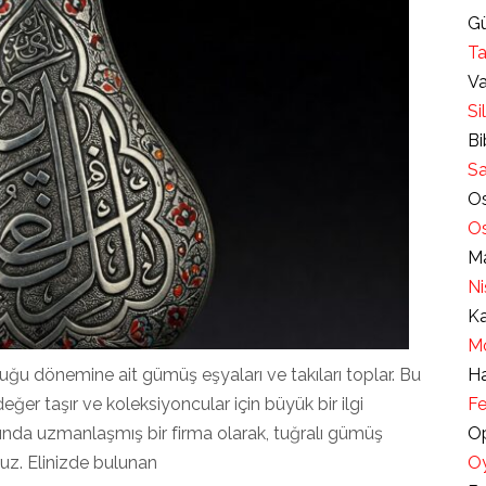
Gü
Ta
Va
Si
Bi
Sa
Os
Os
Ma
Ni
Ka
Mo
uğu dönemine ait gümüş eşyaları ve takıları toplar. Bu
Ha
değer taşır ve koleksiyoncular için büyük bir ilgi
Fe
lanında uzmanlaşmış bir firma olarak, tuğralı gümüş
Op
ruz. Elinizde bulunan
Oy