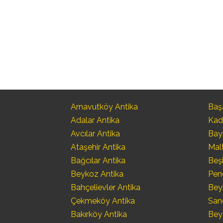
Arnavutköy Antika
Başa
Adalar Antika
Kad
Avcılar Antika
Bay
Ataşehir Antika
Mal
Bağcılar Antika
Beşi
Beykoz Antika
Pen
Bahçelievler Antika
Bey
Çekmeköy Antika
San
Bakırköy Antika
Bey