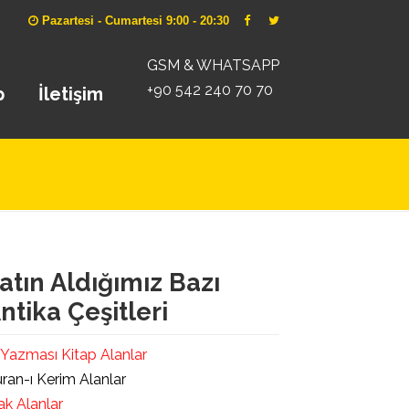
Pazartesi - Cumartesi 9:00 - 20:30
GSM & WHATSAPP
+90 542 240 70 70
p
İletişim
atın Aldığımız Bazı
ntika Çeşitleri
 Yazması Kitap Alanlar
ran-ı Kerim Alanlar
ak Alanlar