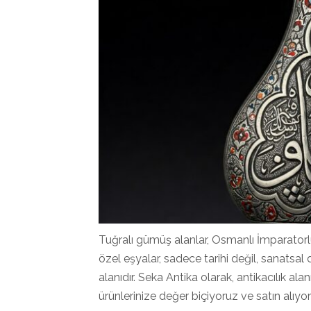
Tuğralı gümüş alanlar, Osmanlı İmparatorl
özel eşyalar, sadece tarihi değil, sanatsal 
alanıdır. Seka Antika olarak, antikacılık a
ürünlerinize değer biçiyoruz ve satın alıyo