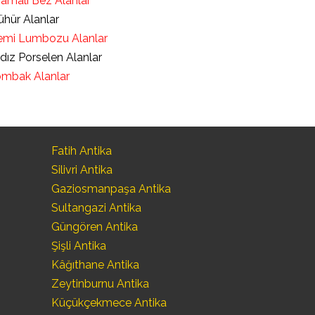
ramalı Bez Alanlar
hür Alanlar
mi Lumbozu Alanlar
ldız Porselen Alanlar
mbak Alanlar
Fatih Antika
Silivri Antika
Gaziosmanpaşa Antika
Sultangazi Antika
Güngören Antika
Şişli Antika
Kâğıthane Antika
Zeytinburnu Antika
Küçükçekmece Antika