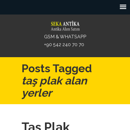
GSM & WHATSAPP
+90 542 240 70 70
Posts Tagged
taş plak alan
yerler
Taş Plak