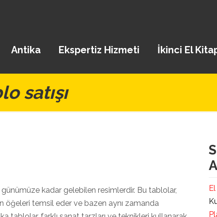
Antika
Ekspertiz Hizmeti
İkinci El Kita
lo satışı
S
A
El
 günümüze kadar gelebilen resimlerdir. Bu tablolar,
Ku
lan öğeleri temsil eder ve bazen aynı zamanda
Pl
a tablolar, farklı sanat tarzları ve teknikleri kullanarak