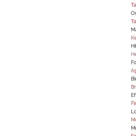
Ta
Os
Ta
Ma
Ke
Hi
He
Fo
Aş
Bi
Br
Ef
Fi
Lo
Mo
Mu