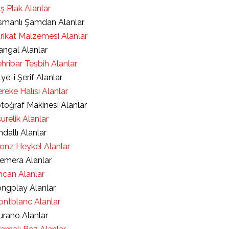
ş Plak Alanlar
manlı Şamdan Alanlar
rikat Malzemesi Alanlar
ngal Alanlar
hribar Tesbih Alanlar
lye-i Şerif Alanlar
reke Halısı Alanlar
toğraf Makinesi Alanlar
urelik Alanlar
ndallı Alanlar
onz Heykel Alanlar
emera Alanlar
ncan Alanlar
ngplay Alanlar
ntblanc Alanlar
rano Alanlar