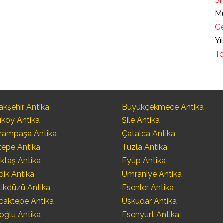
Sı
Mü
Ge
Yı
To
kşehir Antika
Büyükçekmece Antika
ıköy Antika
Şile Antika
rampaşa Antika
Çatalca Antika
tepe Antika
Tuzla Antika
ktaş Antika
Eyüp Antika
dik Antika
Ümraniye Antika
likdüzü Antika
Esenler Antika
caktepe Antika
Üsküdar Antika
oğlu Antika
Esenyurt Antika