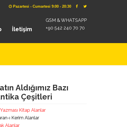
Pazartesi - Cumartesi 9:00 - 20:30
GSM & WHATSAPP
+90 542 240 70 70
p
İletişim
atın Aldığımız Bazı
ntika Çeşitleri
 Yazması Kitap Alanlar
ran-ı Kerim Alanlar
ak Alanlar