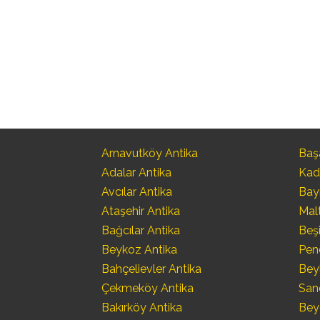
Arnavutköy Antika
Başa
Adalar Antika
Kad
Avcılar Antika
Bay
Ataşehir Antika
Mal
Bağcılar Antika
Beşi
Beykoz Antika
Pen
Bahçelievler Antika
Bey
Çekmeköy Antika
San
Bakırköy Antika
Bey