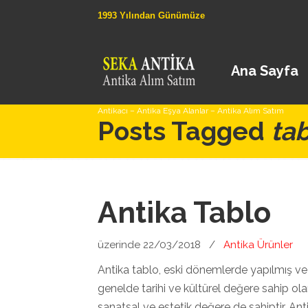
1993 Yılından Günümüze
Ana Sayfa
Antikacı – Antika Eşya Alanlar – Antika Alım Satım
Posts Tagged
tab
Antika Tablo
üzerinde 22/03/2018
/
Antika Ürünler
Antika tablo, eski dönemlerde yapılmış ve
genelde tarihi ve kültürel değere sahip o
sanatsal ve estetik değere de sahiptir. Antik