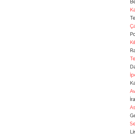
Be
Ka
Te
Ça
Po
Kı
Ra
Te
Da
İp
Ka
Av
İr
As
Ge
Se
Li