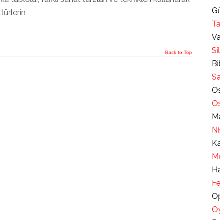
Gü
türlerin
Ta
Va
Si
Back to Top
Bi
Sa
Os
Os
Ma
Ni
Ka
Mo
Ha
Fe
Op
Oy