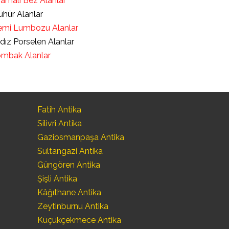
ramalı Bez Alanlar
hür Alanlar
mi Lumbozu Alanlar
ldız Porselen Alanlar
mbak Alanlar
Fatih Antika
Silivri Antika
Gaziosmanpaşa Antika
Sultangazi Antika
Güngören Antika
Şişli Antika
Kâğıthane Antika
Zeytinburnu Antika
Küçükçekmece Antika