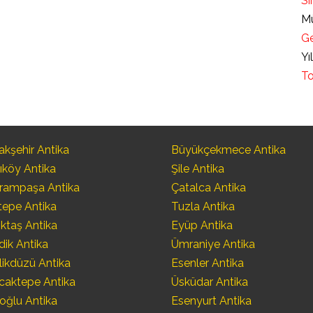
Sı
Mü
Ge
Yı
To
kşehir Antika
Büyükçekmece Antika
ıköy Antika
Şile Antika
rampaşa Antika
Çatalca Antika
tepe Antika
Tuzla Antika
ktaş Antika
Eyüp Antika
dik Antika
Ümraniye Antika
likdüzü Antika
Esenler Antika
caktepe Antika
Üsküdar Antika
oğlu Antika
Esenyurt Antika