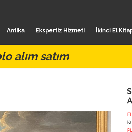
Antika
Ekspertiz Hizmeti
İkinci El Kita
lo alım satım
S
A
El
Ku
Pl