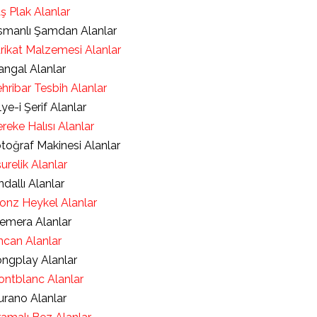
ş Plak Alanlar
manlı Şamdan Alanlar
rikat Malzemesi Alanlar
ngal Alanlar
hribar Tesbih Alanlar
lye-i Şerif Alanlar
reke Halısı Alanlar
toğraf Makinesi Alanlar
urelik Alanlar
ndallı Alanlar
onz Heykel Alanlar
emera Alanlar
ncan Alanlar
ngplay Alanlar
ntblanc Alanlar
rano Alanlar