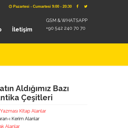
Pazartesi - Cumartesi 9:00 - 20:30
GSM & WHATSAPP
+90 542 240 70 70
p
İletişim
atın Aldığımız Bazı
ntika Çeşitleri
 Yazması Kitap Alanlar
ran-ı Kerim Alanlar
ak Alanlar