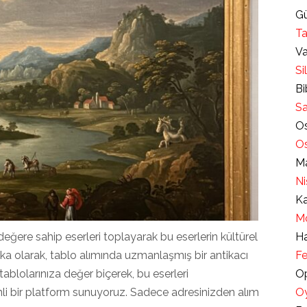
Gü
Ta
Va
Si
Bi
Sa
Os
Os
Ma
Ni
Ka
Mo
eğere sahip eserleri toplayarak bu eserlerin kültürel
Ha
ka olarak, tablo alımında uzmanlaşmış bir antikacı
Fe
ablolarınıza değer biçerek, bu eserleri
Op
li bir platform sunuyoruz. Sadece adresinizden alım
Oy