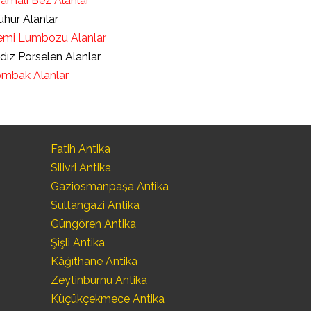
ramalı Bez Alanlar
hür Alanlar
mi Lumbozu Alanlar
ldız Porselen Alanlar
mbak Alanlar
Fatih Antika
Silivri Antika
Gaziosmanpaşa Antika
Sultangazi Antika
Güngören Antika
Şişli Antika
Kâğıthane Antika
Zeytinburnu Antika
Küçükçekmece Antika