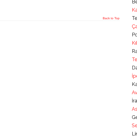
Be
Ka
Te
Back to Top
Ça
Po
Kı
Ra
Te
Da
İp
Ka
Av
İr
As
Ge
Se
Li