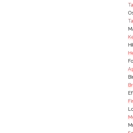
Ta
Os
Ta
Ma
Ke
Hi
He
Fo
Aş
Bi
Br
Ef
Fi
Lo
Mo
Mu