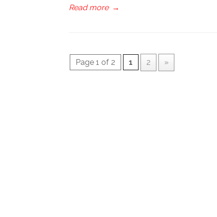
Read more
→
Page 1 of 2
1
2
»