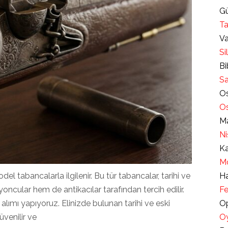
Gü
Ta
Va
Si
Bi
Sa
Os
Os
Ma
Ni
Ka
Mo
el tabancalarla ilgilenir. Bu tür tabancalar, tarihi ve
Ha
yoncular hem de antikacılar tarafından tercih edilir.
Fe
alımı yapıyoruz. Elinizde bulunan tarihi ve eski
Op
üvenilir ve
Oy