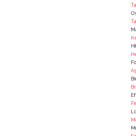
Ta
Os
Ta
Ma
Ke
Hi
He
Fo
Aş
Bi
Br
Ef
Fi
Lo
Mo
Mu