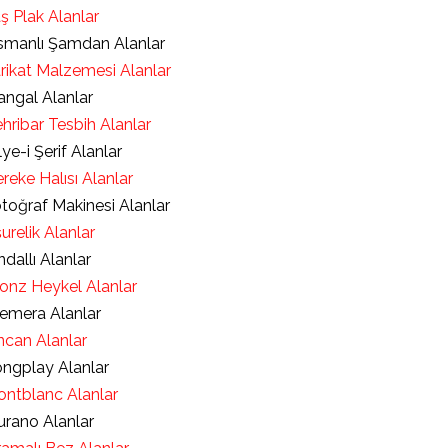
ş Plak Alanlar
manlı Şamdan Alanlar
rikat Malzemesi Alanlar
ngal Alanlar
hribar Tesbih Alanlar
lye-i Şerif Alanlar
reke Halısı Alanlar
toğraf Makinesi Alanlar
urelik Alanlar
ndallı Alanlar
onz Heykel Alanlar
emera Alanlar
ncan Alanlar
ngplay Alanlar
ntblanc Alanlar
rano Alanlar