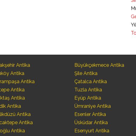
Sı
Mü
Ge
Yı
To
kşehir Antika
Büyükçekmece Antika
ıköy Antika
Şile Antika
rampaşa Antika
Çatalca Antika
tepe Antika
Tuzla Antika
ktaş Antika
Eyüp Antika
dik Antika
Ümraniye Antika
likdüzü Antika
Esenler Antika
caktepe Antika
Üsküdar Antika
oğlu Antika
Esenyurt Antika