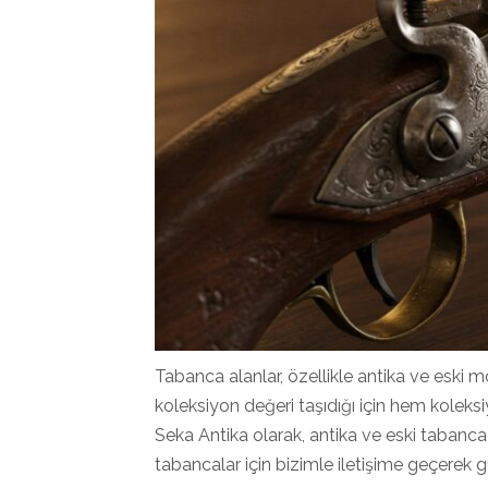
Tabanca alanlar, özellikle antika ve eski mod
koleksiyon değeri taşıdığı için hem koleksi
Seka Antika olarak, antika ve eski tabanca 
tabancalar için bizimle iletişime geçerek g