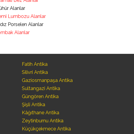
ramalı Bez Alanlar
hür Alanlar
mi Lumbozu Alanlar
ldız Porselen Alanlar
mbak Alanlar
Fatih Antika
Silivri Antika
Gaziosmanpaşa Antika
Sultangazi Antika
Güngören Antika
Şişli Antika
Kâğıthane Antika
Zeytinburnu Antika
Küçükçekmece Antika