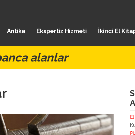
Antika
Ekspertiz Hizmeti
İkinci El Kita
banca alanlar
ar
S
A
El
Ku
Pl