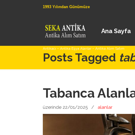
1993 Yılından Günümüze
Ana Sayfa
Antikacı – Antika Eşya Alanlar – Antika Alım Satım
Posts Tagged
ta
Tabanca Alanl
üzerinde 22/01/2025
/
alanlar