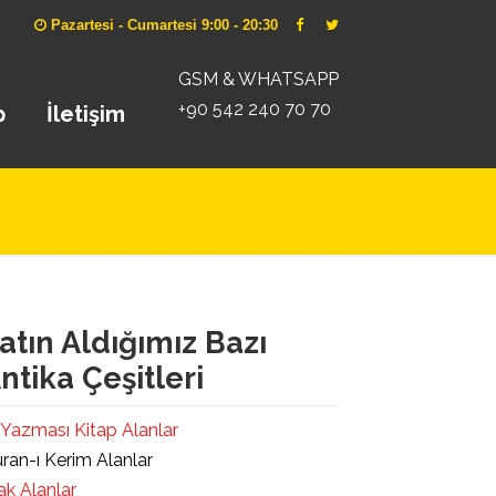
Pazartesi - Cumartesi 9:00 - 20:30
GSM & WHATSAPP
+90 542 240 70 70
p
İletişim
atın Aldığımız Bazı
ntika Çeşitleri
 Yazması Kitap Alanlar
ran-ı Kerim Alanlar
ak Alanlar