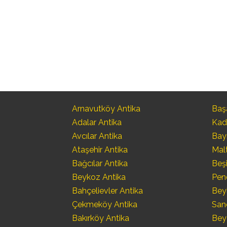
Arnavutköy Antika
Başa
Adalar Antika
Kad
Avcılar Antika
Bay
Ataşehir Antika
Mal
Bağcılar Antika
Beşi
Beykoz Antika
Pen
Bahçelievler Antika
Bey
Çekmeköy Antika
San
Bakırköy Antika
Bey