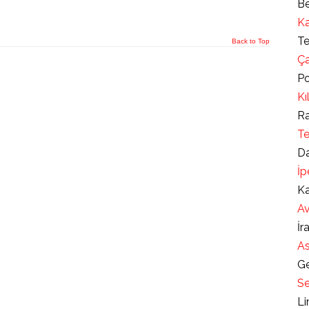
Be
Ka
Te
Back to Top
Ça
Po
Kı
Ra
Te
Da
İp
Ka
Av
İr
As
Ge
Se
Li