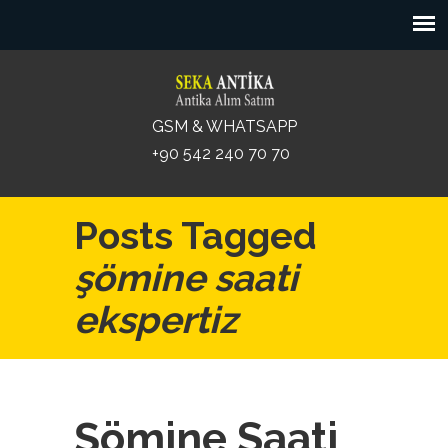
GSM & WHATSAPP
+90 542 240 70 70
Posts Tagged
şömine saati
ekspertiz
Şömine Saati