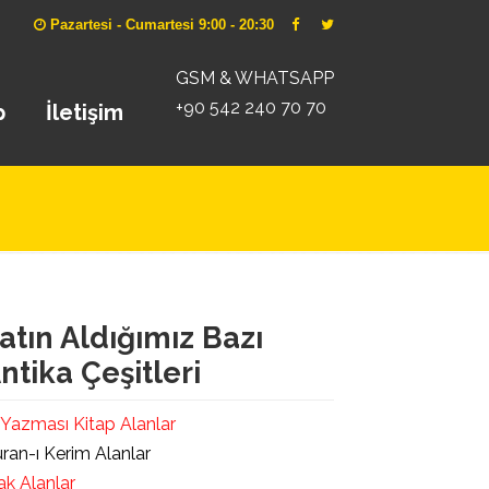
Pazartesi - Cumartesi 9:00 - 20:30
GSM & WHATSAPP
+90 542 240 70 70
p
İletişim
atın Aldığımız Bazı
ntika Çeşitleri
 Yazması Kitap Alanlar
ran-ı Kerim Alanlar
ak Alanlar