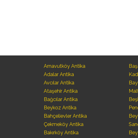
Arnavutköy Antika
Başa
Adalar Antika
Kad
Avcılar Antika
Bay
Ataşehir Antika
Mal
Bağcılar Antika
Beşi
Beykoz Antika
Pen
Bahçelievler Antika
Bey
Çekmeköy Antika
San
Bakırköy Antika
Bey