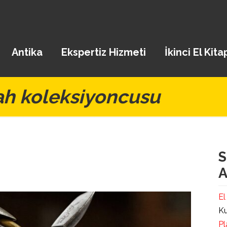
Antika
Ekspertiz Hizmeti
İkinci El Kita
lah koleksiyoncusu
S
A
El
Ku
Pl