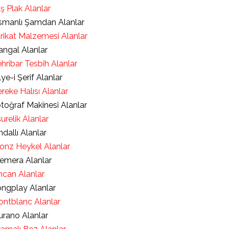
ş Plak Alanlar
manlı Şamdan Alanlar
rikat Malzemesi Alanlar
ngal Alanlar
hribar Tesbih Alanlar
lye-i Şerif Alanlar
reke Halısı Alanlar
toğraf Makinesi Alanlar
urelik Alanlar
ndallı Alanlar
onz Heykel Alanlar
emera Alanlar
ncan Alanlar
ngplay Alanlar
ntblanc Alanlar
rano Alanlar