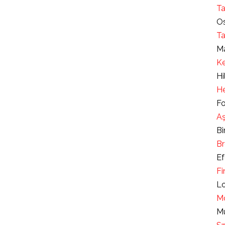
Ta
Os
Ta
Ma
Ke
Hi
He
Fo
Aş
Bi
Br
Ef
Fi
Lo
Mo
Mu