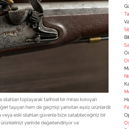
Gü
Ta
Va
Si
Bi
Sa
Os
Os
Ma
Ni
Ka
Mo
ka silahları toplayarak tarihsel bir mirası koruyan
Ha
değeri taşıyan hem de geçmişi yansıtan eşsiz ürünlerdir.
Fe
 veya eski silahları güvenle bize satabileceğiniz bir
Op
ünlerinizi yerinde değerlendiriyor ve
Oy