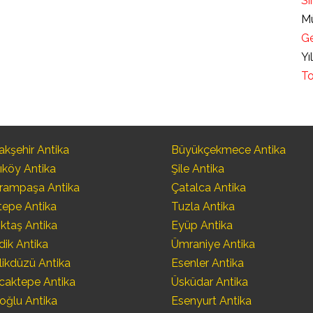
Sı
Mü
Ge
Yı
To
kşehir Antika
Büyükçekmece Antika
ıköy Antika
Şile Antika
rampaşa Antika
Çatalca Antika
tepe Antika
Tuzla Antika
ktaş Antika
Eyüp Antika
dik Antika
Ümraniye Antika
likdüzü Antika
Esenler Antika
caktepe Antika
Üsküdar Antika
oğlu Antika
Esenyurt Antika