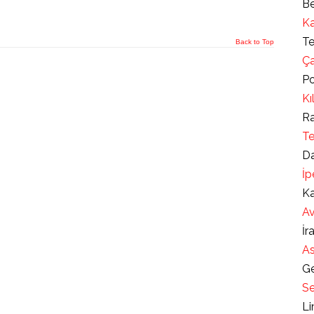
Be
Ka
Te
Back to Top
Ça
Po
Kı
Ra
Te
Da
İp
Ka
Av
İr
As
Ge
Se
Li