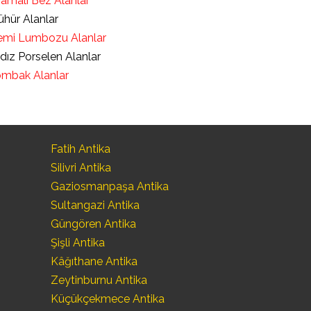
ramalı Bez Alanlar
hür Alanlar
mi Lumbozu Alanlar
ldız Porselen Alanlar
mbak Alanlar
Fatih Antika
Silivri Antika
Gaziosmanpaşa Antika
Sultangazi Antika
Güngören Antika
Şişli Antika
Kâğıthane Antika
Zeytinburnu Antika
Küçükçekmece Antika