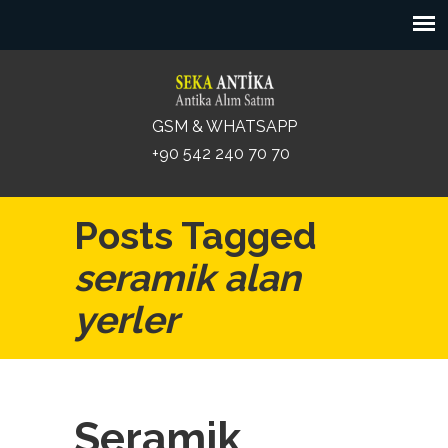
GSM & WHATSAPP
+90 542 240 70 70
Posts Tagged
seramik alan
yerler
Seramik