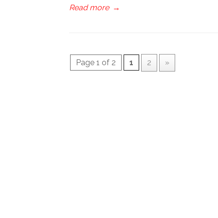
Read more
→
Page 1 of 2
1
2
»