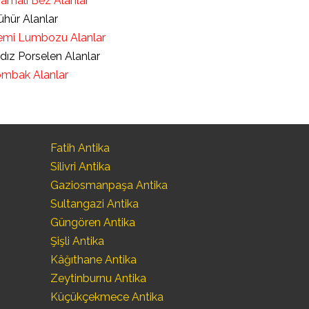
ramalı Bez Alanlar
hür Alanlar
mi Lumbozu Alanlar
ldız Porselen Alanlar
mbak Alanlar
Fatih Antika
Silivri Antika
Gaziosmanpaşa Antika
Sultangazi Antika
Güngören Antika
Şişli Antika
Kâğıthane Antika
Zeytinburnu Antika
Küçükçekmece Antika