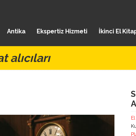
Antika
Ekspertiz Hizmeti
İkinci El Kita
t alıcıları
S
A
El
Ku
Pl