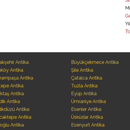
Sı
Mü
Ge
Yı
To
kşehir Antika
Büyükçekmece Antika
ıköy Antika
Şile Antika
rampaşa Antika
Çatalca Antika
tepe Antika
Tuzla Antika
ktaş Antika
Eyüp Antika
dik Antika
Ümraniye Antika
likdüzü Antika
Esenler Antika
caktepe Antika
Üsküdar Antika
oğlu Antika
Esenyurt Antika