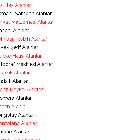
ş Plak Alanlar
manlı Şamdan Alanlar
rikat Malzemesi Alanlar
ngal Alanlar
hribar Tesbih Alanlar
lye-i Şerif Alanlar
reke Halısı Alanlar
toğraf Makinesi Alanlar
urelik Alanlar
ndallı Alanlar
onz Heykel Alanlar
emera Alanlar
ncan Alanlar
ngplay Alanlar
ntblanc Alanlar
rano Alanlar