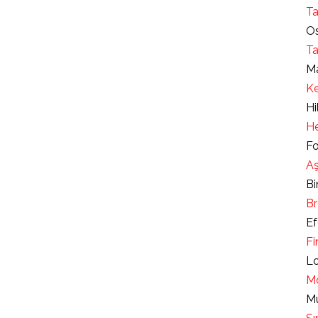
Ta
Os
Ta
Ma
Ke
Hi
He
Fo
Aş
Bi
Br
Ef
Fi
Lo
Mo
Mu