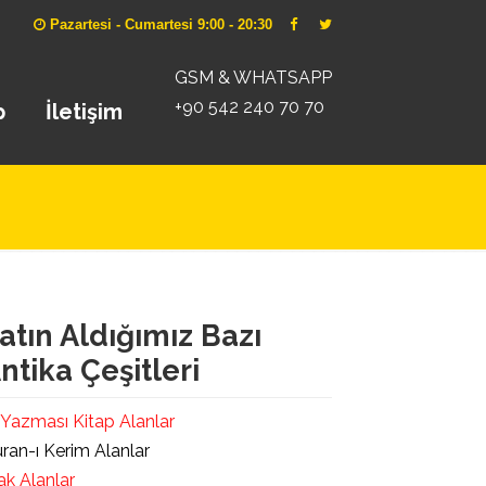
Pazartesi - Cumartesi 9:00 - 20:30
GSM & WHATSAPP
+90 542 240 70 70
p
İletişim
atın Aldığımız Bazı
ntika Çeşitleri
 Yazması Kitap Alanlar
ran-ı Kerim Alanlar
ak Alanlar