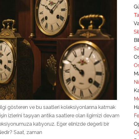
Gü
Ta
Va
Si
Bi
Sa
Os
Os
Ma
Ni
Ka
Mo
 ilgi gösteren ve bu saatleri koleksiyonlarına katmak
Ha
işin izlerini taşıyan antika saatlere olan ilgimizi devam
Fe
oleksiyonumuza katıyoruz. Eğer elinizde değerli bir
Op
 Nedir? Saat, zaman
Oy