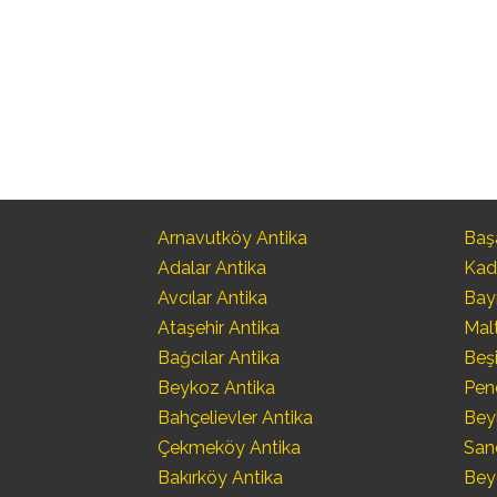
Arnavutköy Antika
Başa
Adalar Antika
Kad
Avcılar Antika
Bay
Ataşehir Antika
Mal
Bağcılar Antika
Beşi
Beykoz Antika
Pen
Bahçelievler Antika
Bey
Çekmeköy Antika
San
Bakırköy Antika
Bey