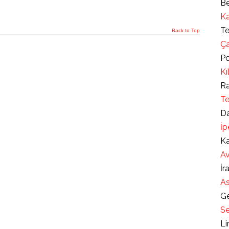
Be
Ka
Te
Back to Top
Ça
Po
Kı
Ra
Te
Da
İp
Ka
Av
İr
As
Ge
Se
Li