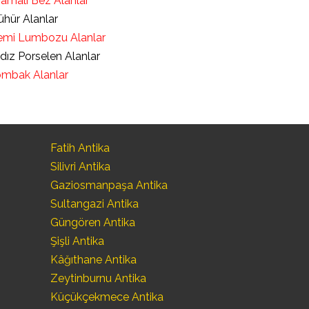
ramalı Bez Alanlar
hür Alanlar
mi Lumbozu Alanlar
ldız Porselen Alanlar
mbak Alanlar
Fatih Antika
Silivri Antika
Gaziosmanpaşa Antika
Sultangazi Antika
Güngören Antika
Şişli Antika
Kâğıthane Antika
Zeytinburnu Antika
Küçükçekmece Antika