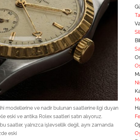
Gü
Ta
Va
Si
Bi
Sa
Os
Os
Ma
Ni
Ka
Mo
rihi modellerine ve nadir bulunan saatlerine ilgi duyan
Ha
kle eski ve antika Rolex saatleri satın alıyoruz.
Fe
u saatler, yalnızca işlevsellik değil, aynı zamanda
Op
zde eski
Oy