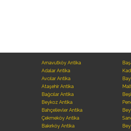
Arnavutköy Antika
Başa
Adalar Antika
Kad
Avcılar Antika
Bay
Ataşehir Antika
Mal
Bağcılar Antika
Beşi
Beykoz Antika
Pen
Bahçelievler Antika
Bey
Çekmeköy Antika
San
Bakırköy Antika
Bey