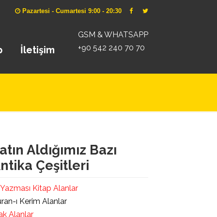
Pazartesi - Cumartesi 9:00 - 20:30
GSM & WHATSAPP
+90 542 240 70 70
p
İletişim
atın Aldığımız Bazı
ntika Çeşitleri
 Yazması Kitap Alanlar
ran-ı Kerim Alanlar
ak Alanlar