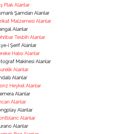
ş Plak Alanlar
manlı Şamdan Alanlar
rikat Malzemesi Alanlar
ngal Alanlar
hribar Tesbih Alanlar
lye-i Şerif Alanlar
reke Halısı Alanlar
toğraf Makinesi Alanlar
urelik Alanlar
ndallı Alanlar
onz Heykel Alanlar
emera Alanlar
ncan Alanlar
ngplay Alanlar
ntblanc Alanlar
rano Alanlar