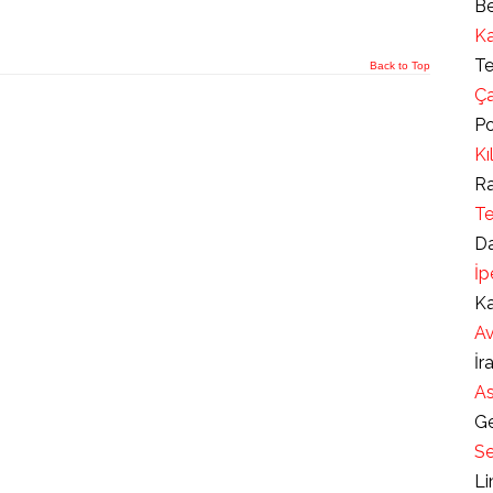
Be
Ka
Te
Back to Top
Ça
Po
Kı
Ra
Te
Da
İp
Ka
Av
İr
As
Ge
Se
Li