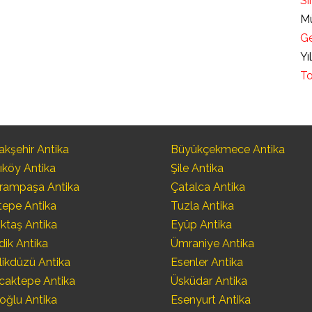
Sı
Mü
Ge
Yı
To
kşehir Antika
Büyükçekmece Antika
ıköy Antika
Şile Antika
rampaşa Antika
Çatalca Antika
tepe Antika
Tuzla Antika
ktaş Antika
Eyüp Antika
dik Antika
Ümraniye Antika
likdüzü Antika
Esenler Antika
caktepe Antika
Üsküdar Antika
oğlu Antika
Esenyurt Antika