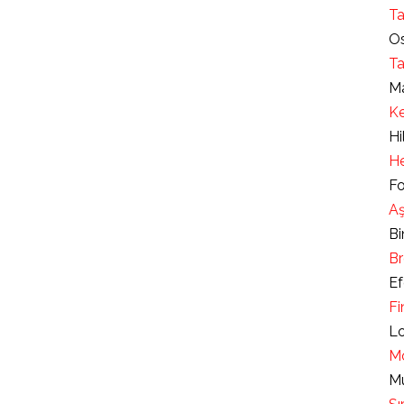
Ta
Os
Ta
Ma
Ke
Hi
He
Fo
Aş
Bi
Br
Ef
Fi
Lo
Mo
Mu