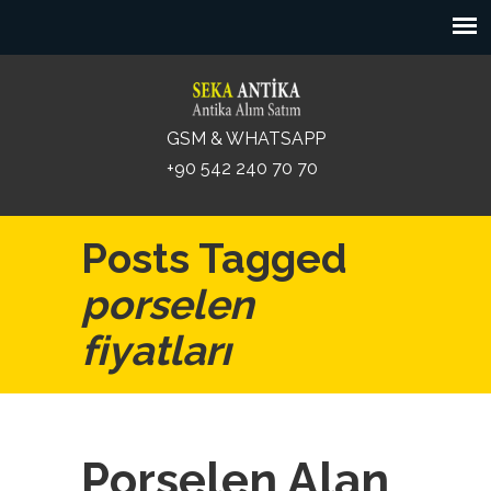
GSM & WHATSAPP
+90 542 240 70 70
Posts Tagged
porselen
fiyatları
Porselen Alan