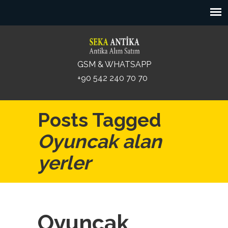
GSM & WHATSAPP
+90 542 240 70 70
Posts Tagged
Oyuncak alan
yerler
Oyuncak