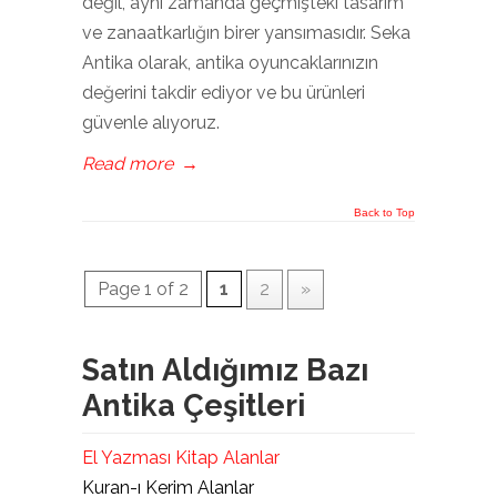
değil, aynı zamanda geçmişteki tasarım
ve zanaatkarlığın birer yansımasıdır. Seka
Antika olarak, antika oyuncaklarınızın
değerini takdir ediyor ve bu ürünleri
güvenle alıyoruz.
Read more
→
Back to Top
Page 1 of 2
1
2
»
Satın Aldığımız Bazı
Antika Çeşitleri
El Yazması Kitap Alanlar
Kuran-ı Kerim Alanlar