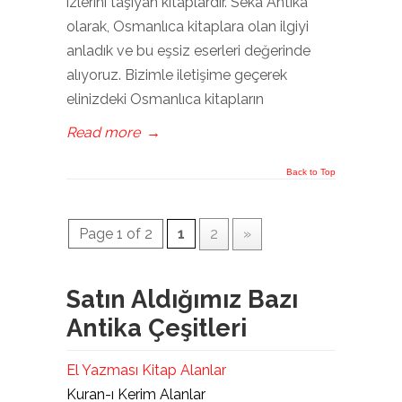
izlerini taşıyan kitaplardır. Seka Antika
olarak, Osmanlıca kitaplara olan ilgiyi
anladık ve bu eşsiz eserleri değerinde
alıyoruz. Bizimle iletişime geçerek
elinizdeki Osmanlıca kitapların
Read more
→
Back to Top
Page 1 of 2
1
2
»
Satın Aldığımız Bazı
Antika Çeşitleri
El Yazması Kitap Alanlar
Kuran-ı Kerim Alanlar