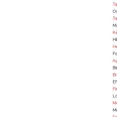
Ta
Os
Ta
Ma
Ke
Hi
He
Fo
Aş
Bi
Br
Ef
Fi
Lo
Mo
Mu