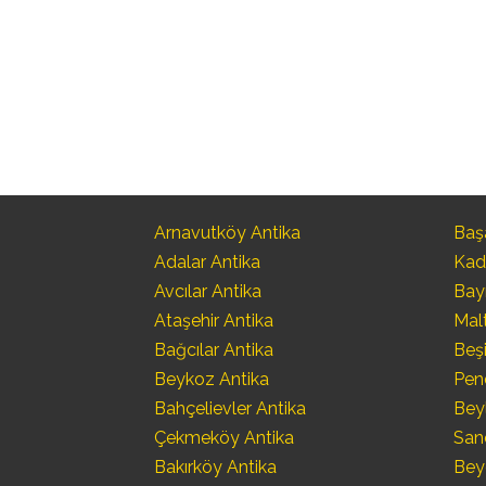
Arnavutköy Antika
Başa
Adalar Antika
Kad
Avcılar Antika
Bay
Ataşehir Antika
Mal
Bağcılar Antika
Beşi
Beykoz Antika
Pen
Bahçelievler Antika
Bey
Çekmeköy Antika
San
Bakırköy Antika
Bey