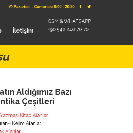
Pazartesi - Cumartesi 9:00 - 20:30
GSM & WHATSAPP
+90 542 240 70 70
p
İletişim
su
atın Aldığımız Bazı
ntika Çeşitleri
 Yazması Kitap Alanlar
ran-ı Kerim Alanlar
ak Alanlar