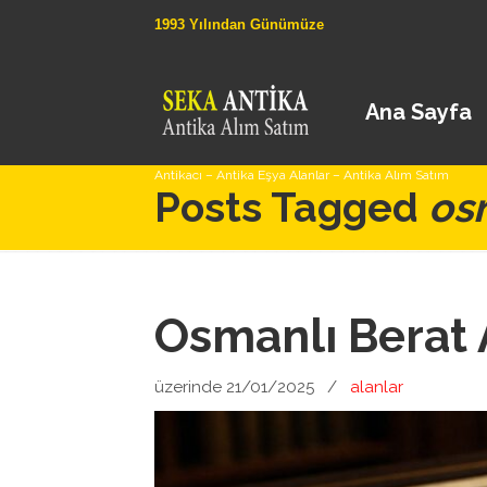
1993 Yılından Günümüze
Ana Sayfa
Antikacı – Antika Eşya Alanlar – Antika Alım Satım
Posts Tagged
os
Osmanlı Berat 
üzerinde 21/01/2025
/
alanlar