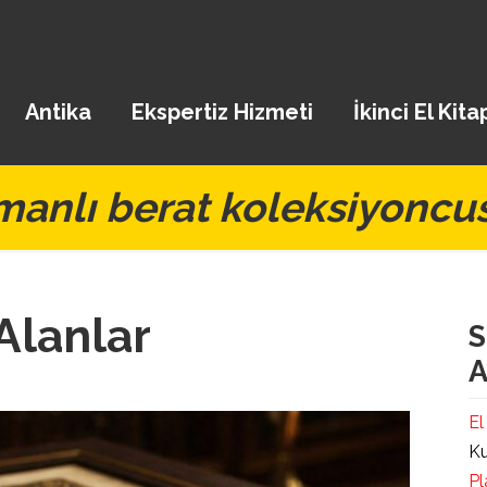
Antika
Ekspertiz Hizmeti
İkinci El Kita
manlı berat koleksiyoncu
Alanlar
S
A
El
Ku
Pl