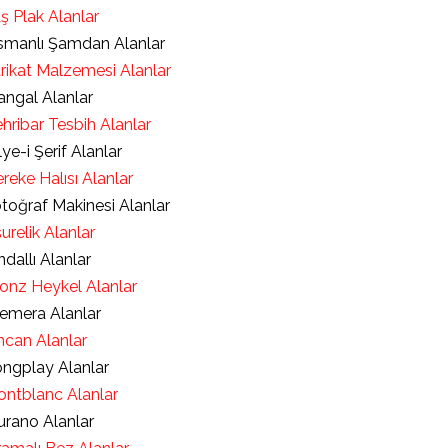
ş Plak Alanlar
manlı Şamdan Alanlar
rikat Malzemesi Alanlar
ngal Alanlar
hribar Tesbih Alanlar
lye-i Şerif Alanlar
reke Halısı Alanlar
toğraf Makinesi Alanlar
urelik Alanlar
ndallı Alanlar
onz Heykel Alanlar
emera Alanlar
ncan Alanlar
ngplay Alanlar
ntblanc Alanlar
rano Alanlar