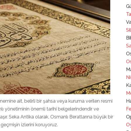
Gü
Ta
Va
Si
Bi
Sa
Os
Os
Ma
Ni
Ka
Mo
mine ait, belirli bir şahsa veya kuruma verilen resmi
Ha
nlı yönetiminin önemli tarihi belgelerindendir ve
Fe
aşır. Seka Antika olarak, Osmanlı Beratlarına büyük bir
Op
, geçmişin izlerini koruyoruz.
Oy