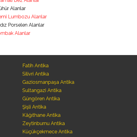
ramalı Bez Alanlar
hür Alanlar
mi Lumbozu Alanlar
ldız Porselen Alanlar
mbak Alanlar
Fatih Antika
Silivri Antika
Gaziosmanpaşa Antika
Sultangazi Antika
Güngören Antika
Şişli Antika
Kâğıthane Antika
Zeytinburnu Antika
Küçükçekmece Antika