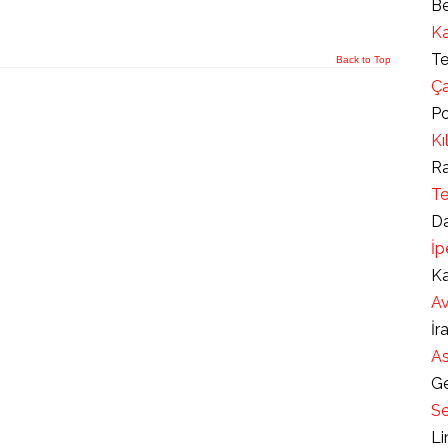
Be
Ka
Te
Back to Top
Ça
Po
Kı
Ra
Te
Da
İp
Ka
Av
İr
As
Ge
Se
Li