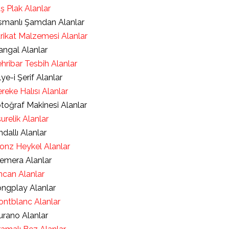
ş Plak Alanlar
manlı Şamdan Alanlar
rikat Malzemesi Alanlar
ngal Alanlar
hribar Tesbih Alanlar
lye-i Şerif Alanlar
reke Halısı Alanlar
toğraf Makinesi Alanlar
urelik Alanlar
ndallı Alanlar
onz Heykel Alanlar
emera Alanlar
ncan Alanlar
ngplay Alanlar
ntblanc Alanlar
rano Alanlar