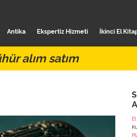
Antika
Ekspertiz Hizmeti
İkinci El Kita
hür alım satım
S
A
El
Ku
Pl