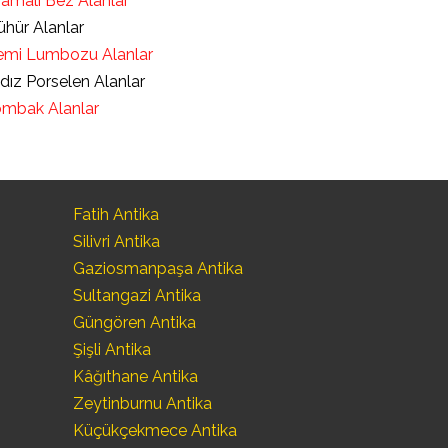
ramalı Bez Alanlar
hür Alanlar
mi Lumbozu Alanlar
ldız Porselen Alanlar
mbak Alanlar
Fatih Antika
Silivri Antika
Gaziosmanpaşa Antika
Sultangazi Antika
Güngören Antika
Şişli Antika
Kâğıthane Antika
Zeytinburnu Antika
Küçükçekmece Antika