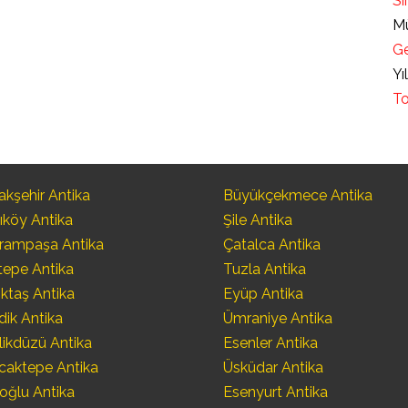
Sı
Mü
Ge
Yı
To
kşehir Antika
Büyükçekmece Antika
ıköy Antika
Şile Antika
rampaşa Antika
Çatalca Antika
tepe Antika
Tuzla Antika
ktaş Antika
Eyüp Antika
dik Antika
Ümraniye Antika
likdüzü Antika
Esenler Antika
caktepe Antika
Üsküdar Antika
oğlu Antika
Esenyurt Antika