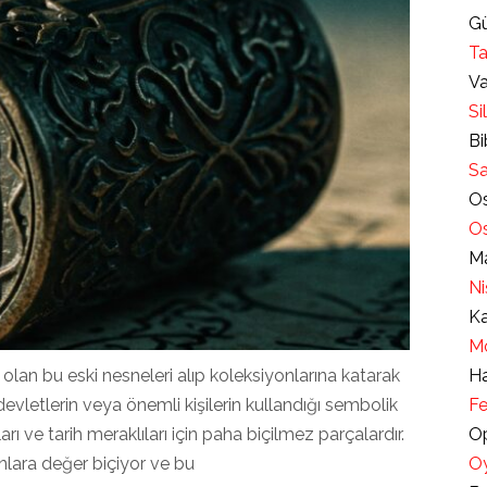
Gü
Ta
Va
Si
Bi
Sa
Os
Os
Ma
Ni
Ka
Mo
 olan bu eski nesneleri alıp koleksiyonlarına katarak
Ha
 devletlerin veya önemli kişilerin kullandığı sembolik
Fe
arı ve tarih meraklıları için paha biçilmez parçalardır.
Op
onlara değer biçiyor ve bu
Oy