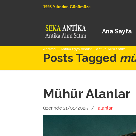
1993 Yılından Günümüze
Ana Sayfa
Antikacı – Antika Eşya Alanlar – Antika Alım Satım
Posts Tagged
mü
Mühür Alanlar
üzerinde 21/01/2025
/
alanlar