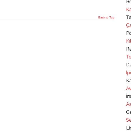
Be
Ka
Te
Back to Top
Ça
Po
Kı
Ra
Te
Da
İp
Ka
Av
İr
As
Ge
Se
Li