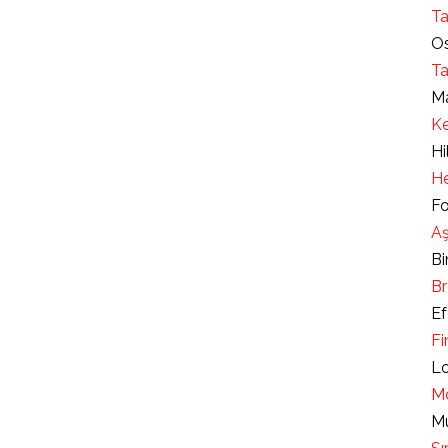
Ta
Os
Ta
Ma
Ke
Hi
He
Fo
Aş
Bi
Br
Ef
Fi
Lo
Mo
Mu