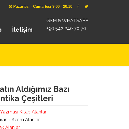
Pazartesi - Cumartesi 9:00 - 20:30
GSM & WHATSAPP
+90 542 240 70 70
p
İletişim
atın Aldığımız Bazı
ntika Çeşitleri
 Yazması Kitap Alanlar
ran-ı Kerim Alanlar
ak Alanlar