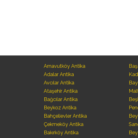
Arnavutköy Antika
Başa
Adalar Antika
Kad
Avcılar Antika
Bay
Ataşehir Antika
Mal
Bağcılar Antika
Beşi
Beykoz Antika
Pen
Bahçelievler Antika
Bey
Çekmeköy Antika
San
Bakırköy Antika
Bey