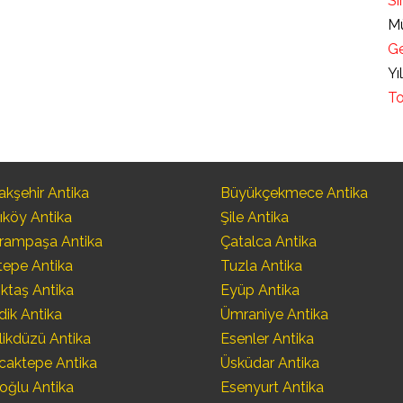
Sı
Mü
Ge
Yı
To
kşehir Antika
Büyükçekmece Antika
ıköy Antika
Şile Antika
rampaşa Antika
Çatalca Antika
tepe Antika
Tuzla Antika
ktaş Antika
Eyüp Antika
dik Antika
Ümraniye Antika
likdüzü Antika
Esenler Antika
caktepe Antika
Üsküdar Antika
oğlu Antika
Esenyurt Antika