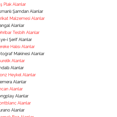
ş Plak Alanlar
manlı Şamdan Alanlar
rikat Malzemesi Alanlar
ngal Alanlar
hribar Tesbih Alanlar
lye-i Şerif Alanlar
reke Halısı Alanlar
toğraf Makinesi Alanlar
urelik Alanlar
ndallı Alanlar
onz Heykel Alanlar
emera Alanlar
ncan Alanlar
ngplay Alanlar
ntblanc Alanlar
rano Alanlar