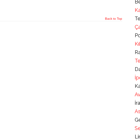
Be
Ka
Te
Back to Top
Ça
Po
Kı
Ra
Te
Da
İp
Ka
Av
İr
As
Ge
Se
Li