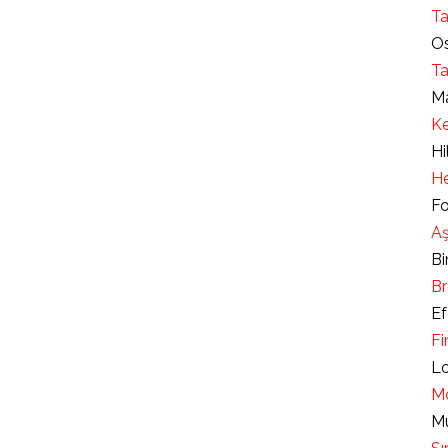
Ta
Os
Ta
Ma
Ke
Hi
He
Fo
Aş
Bi
Br
Ef
Fi
Lo
Mo
Mu