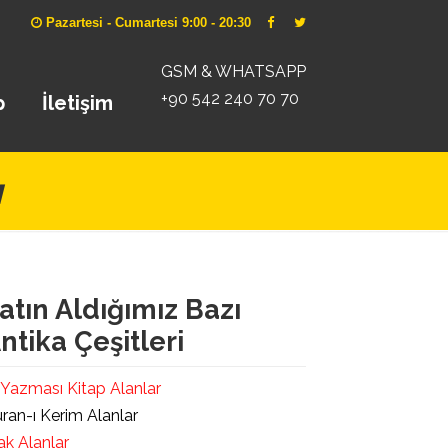
Pazartesi - Cumartesi 9:00 - 20:30
GSM & WHATSAPP
+90 542 240 70 70
p
İletişim
ı
atın Aldığımız Bazı
ntika Çeşitleri
 Yazması Kitap Alanlar
ran-ı Kerim Alanlar
ak Alanlar