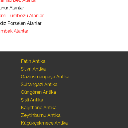
ramalı Bez Alanlar
hür Alanlar
mi Lumbozu Alanlar
ldız Porselen Alanlar
mbak Alanlar
Fatih Antika
Silivri Antika
Gaziosmanpaşa Antika
Sultangazi Antika
Güngören Antika
Şişli Antika
Kâğıthane Antika
Zeytinburnu Antika
Küçükçekmece Antika