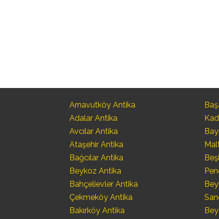
Arnavutköy Antika
Başa
Adalar Antika
Kad
Avcılar Antika
Bay
Ataşehir Antika
Mal
Bağcılar Antika
Beşi
Beykoz Antika
Pen
Bahçelievler Antika
Bey
Çekmeköy Antika
San
Bakırköy Antika
Bey