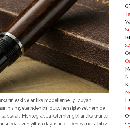
Gü
Ta
Va
Si
Bi
Sa
Os
Os
Ma
Ni
Ka
Mo
rkanın eski ve antika modellerine ilgi duyan
Ha
asının simgelerinden biri olup, hem işlevsel hem de
Fe
tika olarak, Montegrappa kalemler gibi antika ürünleri
Op
konusunda uzun yıllara dayanan bir deneyime sahibiz.
Oy