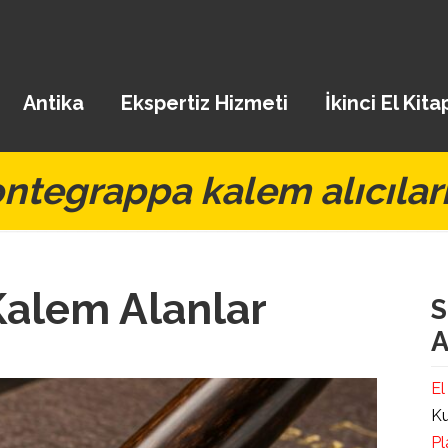
Antika
Ekspertiz Hizmeti
İkinci El Kita
ntegrappa kalem alıcılar
alem Alanlar
S
A
El
Ku
Pl