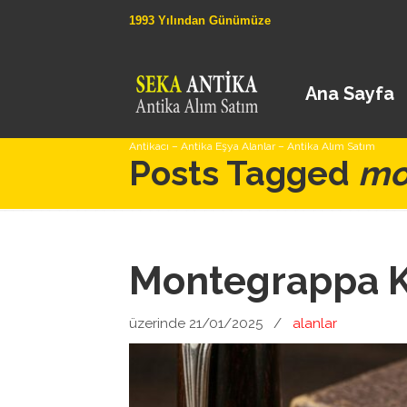
1993 Yılından Günümüze
Ana Sayfa
Antikacı – Antika Eşya Alanlar – Antika Alım Satım
Posts Tagged
mo
Montegrappa K
üzerinde 21/01/2025
/
alanlar