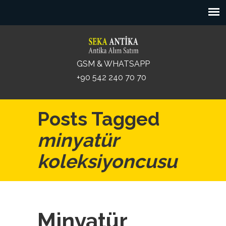
GSM & WHATSAPP
+90 542 240 70 70
Posts Tagged
minyatür
koleksiyoncusu
Minyatür