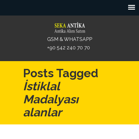
GSM & WHATSAPP
+90 542 240 70 70
Posts Tagged
İstiklal
Madalyası
alanlar