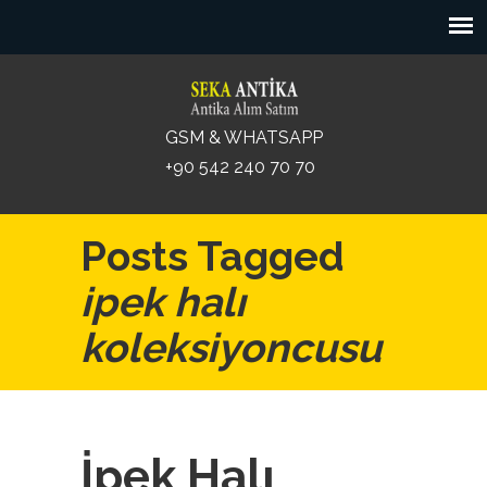
GSM & WHATSAPP
+90 542 240 70 70
Posts Tagged
ipek halı
koleksiyoncusu
İpek Halı