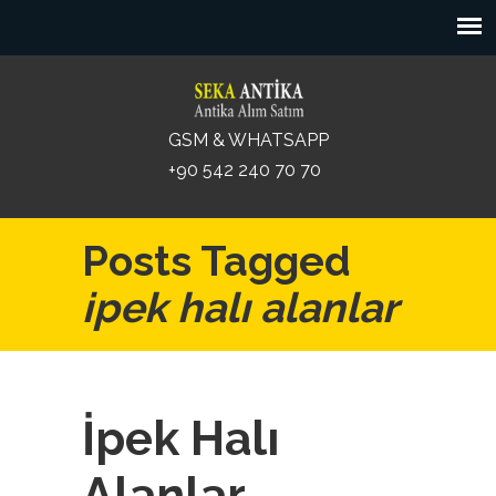
GSM & WHATSAPP
+90 542 240 70 70
Posts Tagged
ipek halı alanlar
İpek Halı
Alanlar