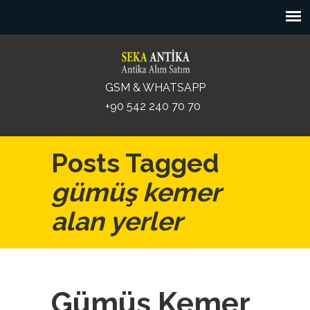
GSM & WHATSAPP
+90 542 240 70 70
Posts Tagged
gümüş kemer
alan yerler
Gümüş Kemer