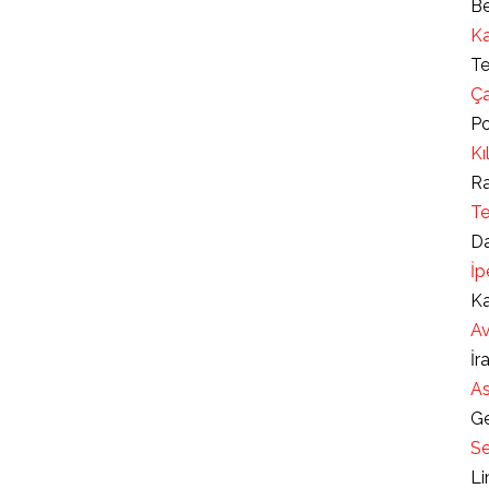
Be
Ka
Te
Ça
Po
Kı
Ra
Te
Da
İp
Ka
Av
İr
As
Ge
Se
Li