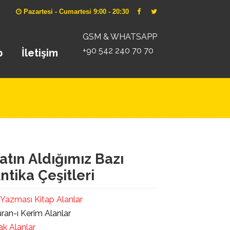
Pazartesi - Cumartesi 9:00 - 20:30
GSM & WHATSAPP
+90 542 240 70 70
p
İletişim
atın Aldığımız Bazı
ntika Çeşitleri
 Yazması Kitap Alanlar
ran-ı Kerim Alanlar
ak Alanlar