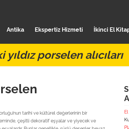
Antika
Ekspertiz Hizmeti
İkinci El Kita
i yıldız porselen alıcıları
orselen
S
A
El
luğu’nun tarihi ve kültürel değerlerinin bir
Ku
minde, çeşitli dekoratif eşyalar ve yiyecek ve
Pl
 eşyalardır. Bunlar genellikle, süslü desenler, beyaz