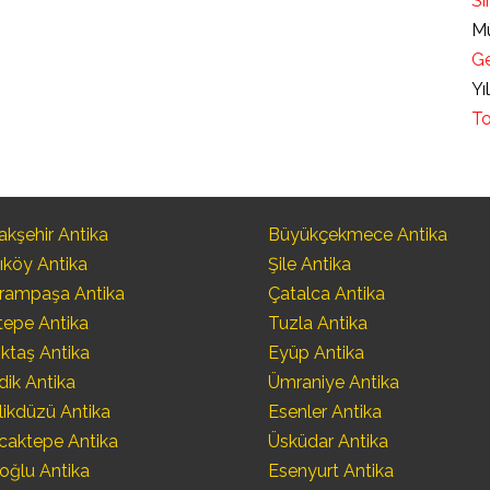
Sı
Mü
Ge
Yı
To
kşehir Antika
Büyükçekmece Antika
ıköy Antika
Şile Antika
rampaşa Antika
Çatalca Antika
tepe Antika
Tuzla Antika
ktaş Antika
Eyüp Antika
dik Antika
Ümraniye Antika
likdüzü Antika
Esenler Antika
caktepe Antika
Üsküdar Antika
oğlu Antika
Esenyurt Antika