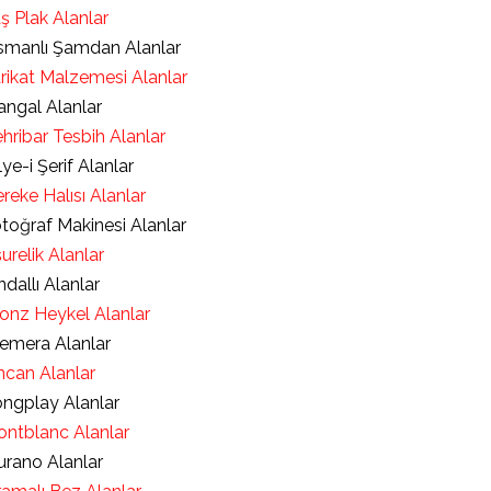
ş Plak Alanlar
manlı Şamdan Alanlar
rikat Malzemesi Alanlar
ngal Alanlar
hribar Tesbih Alanlar
lye-i Şerif Alanlar
reke Halısı Alanlar
toğraf Makinesi Alanlar
urelik Alanlar
ndallı Alanlar
onz Heykel Alanlar
emera Alanlar
ncan Alanlar
ngplay Alanlar
ntblanc Alanlar
rano Alanlar