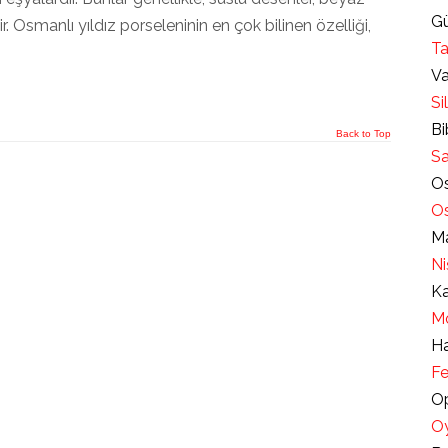
Gü
 Osmanlı yıldız porseleninin en çok bilinen özelliği,
Ta
Va
Si
Bi
Back to Top
Sa
Os
Os
Ma
Ni
Ka
Mo
Ha
Fe
Op
Oy