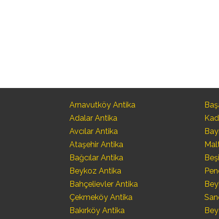
Arnavutköy Antika
Başa
Adalar Antika
Kad
Avcılar Antika
Bay
Ataşehir Antika
Mal
Bağcılar Antika
Beşi
Beykoz Antika
Pen
Bahçelievler Antika
Bey
Çekmeköy Antika
San
Bakırköy Antika
Bey