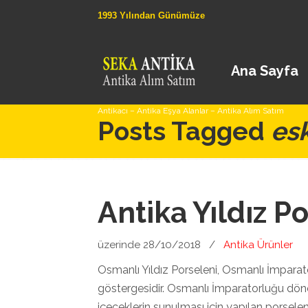
1993 Yılından Günümüze
Ana Sayfa
Antikacı – Antika Eşya Alanlar – Antika Alım Satım
Posts Tagged
esk
Antika Yıldız P
üzerinde 28/10/2018
/
Antika Ürünler
Osmanlı Yıldız Porseleni, Osmanlı İmparator
göstergesidir. Osmanlı İmparatorluğu döne
içeceklerin sunulması için yapılan porselen