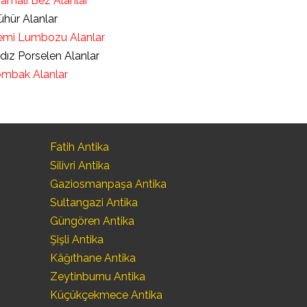
ramalı Bez Alanlar
hür Alanlar
mi Lumbozu Alanlar
ldız Porselen Alanlar
mbak Alanlar
Fatih Antika
Silivri Antika
Gaziosmanpaşa Antika
Sultangazi Antika
Güngören Antika
Şişli Antika
Kâğıthane Antika
Zeytinburnu Antika
Küçükçekmece Antika