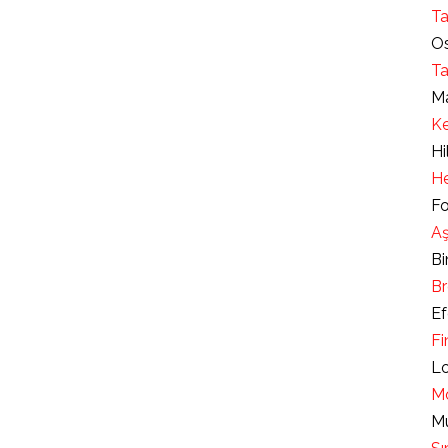
Ta
Os
Ta
Ma
Ke
Hi
He
Fo
Aş
Bi
Br
Ef
Fi
Lo
Mo
Mu