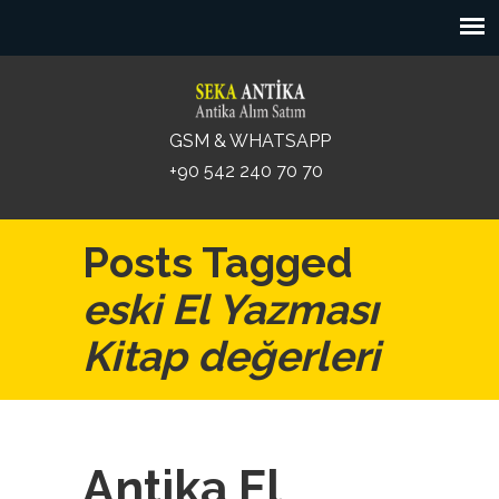
GSM & WHATSAPP
+90 542 240 70 70
Posts Tagged
eski El Yazması
Kitap değerleri
Antika El