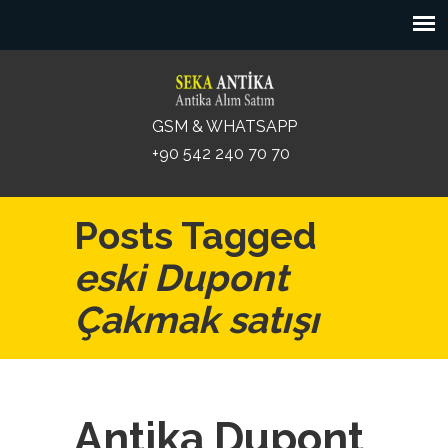
GSM & WHATSAPP
+90 542 240 70 70
Posts Tagged
eski Dupont
Çakmak satışı
Antika Dupont