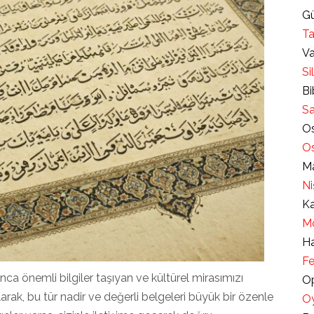
Gü
Ta
Va
Si
Bi
Sa
Os
Os
Ma
Ni
Ka
Mo
Ha
Fe
ca önemli bilgiler taşıyan ve kültürel mirasımızı
Op
larak, bu tür nadir ve değerli belgeleri büyük bir özenle
Oy