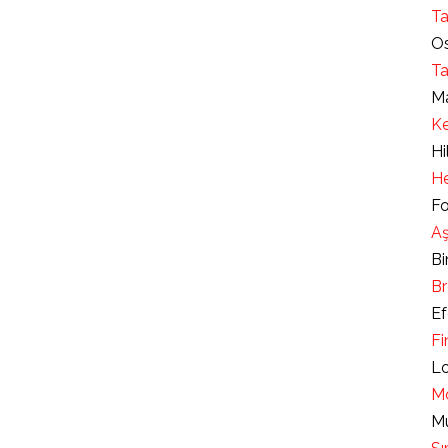
Ta
Os
Ta
Ma
Ke
Hi
He
Fo
Aş
Bi
Br
Ef
Fi
Lo
Mo
Mu