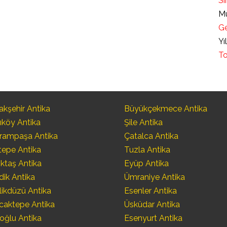
Sı
Mü
Ge
Yı
To
kşehir Antika
Büyükçekmece Antika
ıköy Antika
Şile Antika
rampaşa Antika
Çatalca Antika
tepe Antika
Tuzla Antika
ktaş Antika
Eyüp Antika
dik Antika
Ümraniye Antika
likdüzü Antika
Esenler Antika
caktepe Antika
Üsküdar Antika
oğlu Antika
Esenyurt Antika