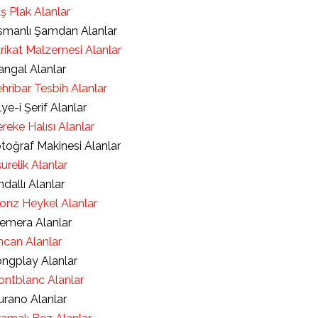
ş Plak Alanlar
manlı Şamdan Alanlar
rikat Malzemesi Alanlar
ngal Alanlar
hribar Tesbih Alanlar
lye-i Şerif Alanlar
reke Halısı Alanlar
toğraf Makinesi Alanlar
urelik Alanlar
ndallı Alanlar
onz Heykel Alanlar
emera Alanlar
ncan Alanlar
ngplay Alanlar
ntblanc Alanlar
rano Alanlar