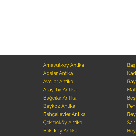
Arnavutköy Antika
Başa
Adalar Antika
Kad
Avcılar Antika
Bay
Ataşehir Antika
Mal
Bağcılar Antika
Beşi
Beykoz Antika
Pen
Bahçelievler Antika
Bey
Çekmeköy Antika
San
Bakırköy Antika
Bey