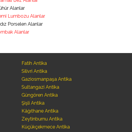
ramalı Bez Alanlar
hür Alanlar
mi Lumbozu Alanlar
ldız Porselen Alanlar
mbak Alanlar
Fatih Antika
Silivri Antika
Gaziosmanpaşa Antika
Sultangazi Antika
Güngören Antika
Şişli Antika
Kâğıthane Antika
Zeytinburnu Antika
Küçükçekmece Antika