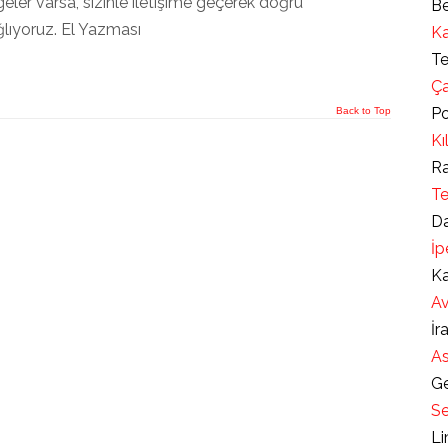
eler varsa, sizinle iletişime geçerek doğru
Be
ğlıyoruz. El Yazması
Ka
Te
Ça
Po
Back to Top
Kı
Ra
Te
Da
İp
Ka
Av
İr
As
Ge
Se
Li