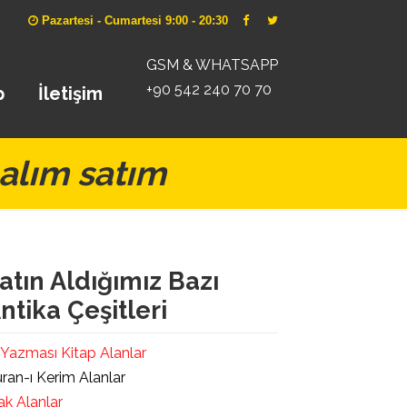
Pazartesi - Cumartesi 9:00 - 20:30
GSM & WHATSAPP
+90 542 240 70 70
p
İletişim
alım satım
atın Aldığımız Bazı
ntika Çeşitleri
 Yazması Kitap Alanlar
ran-ı Kerim Alanlar
ak Alanlar