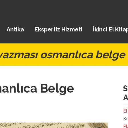
Antika
Ekspertiz Hizmeti
İkinci El Kita
 yazması osmanlıca belge 
anlıca Belge
S
A
El
Ku
Pl