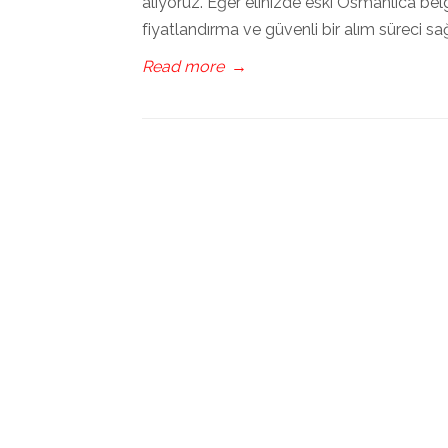
alıyoruz. Eğer elinizde eski Osmanlıca belg
fiyatlandırma ve güvenli bir alım süreci sa
Read more
→