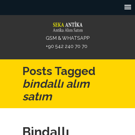
GSM & WHATSAPP
+90 542 240 70 70
Posts Tagged
bindallı alım
satım
Bindallı