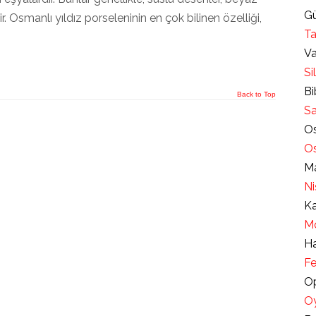
Gü
 Osmanlı yıldız porseleninin en çok bilinen özelliği,
Ta
Va
Si
Bi
Back to Top
Sa
Os
Os
Ma
Ni
Ka
Mo
Ha
Fe
Op
Oy