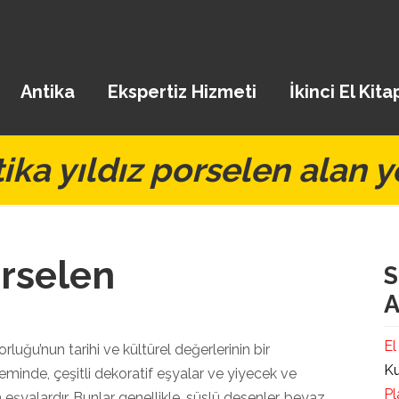
Antika
Ekspertiz Hizmeti
İkinci El Kita
ika yıldız porselen alan y
orselen
S
A
El
luğu’nun tarihi ve kültürel değerlerinin bir
Ku
minde, çeşitli dekoratif eşyalar ve yiyecek ve
Pl
 eşyalardır. Bunlar genellikle, süslü desenler, beyaz