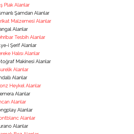
ş Plak Alanlar
manlı Şamdan Alanlar
rikat Malzemesi Alanlar
ngal Alanlar
hribar Tesbih Alanlar
lye-i Şerif Alanlar
reke Halısı Alanlar
toğraf Makinesi Alanlar
urelik Alanlar
ndallı Alanlar
onz Heykel Alanlar
emera Alanlar
ncan Alanlar
ngplay Alanlar
ntblanc Alanlar
rano Alanlar