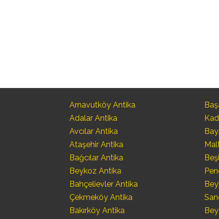
Arnavutköy Antika
Başa
Adalar Antika
Kad
Avcılar Antika
Bay
Ataşehir Antika
Mal
Bağcılar Antika
Beşi
Beykoz Antika
Pen
Bahçelievler Antika
Bey
Çekmeköy Antika
San
Bakırköy Antika
Bey