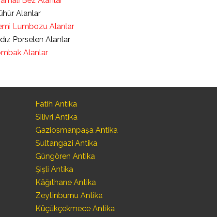
ramalı Bez Alanlar
hür Alanlar
mi Lumbozu Alanlar
ldız Porselen Alanlar
mbak Alanlar
Fatih Antika
Silivri Antika
Gaziosmanpaşa Antika
Sultangazi Antika
Güngören Antika
Şişli Antika
Kâğıthane Antika
Zeytinburnu Antika
Küçükçekmece Antika