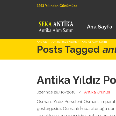
1993 Yılından Günümüze
Ana Sayfa
Antikacı – Antika Eşya Alanlar – Antika Alım Satım
Posts Tagged
ant
Antika Yıldız P
üzerinde 28/10/2018
/
Antika Ürünler
Osmanlı Yıldız Porseleni, Osmanlı İmparator
göstergesidir. Osmanlı İmparatorluğu döne
içeceklerin sunulması için yapılan porselen