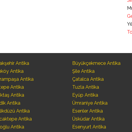
Sı
Mü
Ge
Yı
To
kşehir Antika
Büyükçekmece Antika
ıköy Antika
Şile Antika
rampaşa Antika
Çatalca Antika
tepe Antika
Tuzla Antika
ktaş Antika
Eyüp Antika
dik Antika
Ümraniye Antika
likdüzü Antika
Esenler Antika
caktepe Antika
Üsküdar Antika
oğlu Antika
Esenyurt Antika