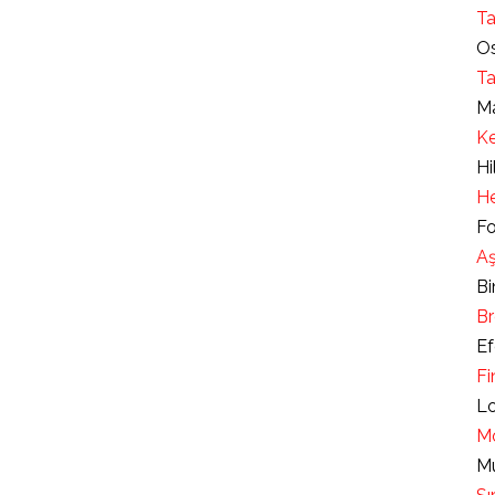
Ta
Os
Ta
Ma
Ke
Hi
He
Fo
Aş
Bi
Br
Ef
Fi
Lo
Mo
Mu