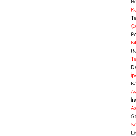
Be
Ka
Te
Ça
Po
Kı
Ra
Te
Da
İp
Ka
Av
İr
As
Ge
Se
Li