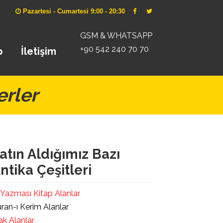
Pazartesi - Cumartesi 9:00 - 20:30
GSM & WHATSAPP
+90 542 240 70 70
p
İletişim
erler
atın Aldığımız Bazı
ntika Çeşitleri
 Yazması Kitap Alanlar
ran-ı Kerim Alanlar
ak Alanlar