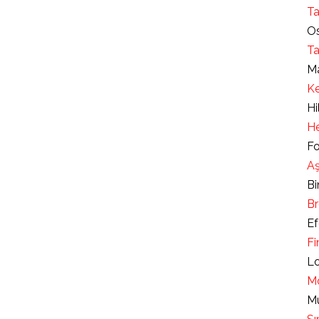
Ta
Os
Ta
Ma
Ke
Hi
He
Fo
Aş
Bi
Br
Ef
Fi
Lo
Mo
Mu