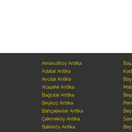
Arnavutköy Antika
Başa
Adalar Antika
Kad
Avcılar Antika
Bay
Ataşehir Antika
Mal
Bağcılar Antika
Beşi
Beykoz Antika
Pen
Bahçelievler Antika
Bey
Çekmeköy Antika
San
Bakırköy Antika
Bey