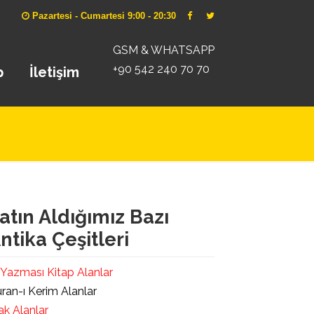
Pazartesi - Cumartesi 9:00 - 20:30
GSM & WHATSAPP
+90 542 240 70 70
p
İletişim
atın Aldığımız Bazı
ntika Çeşitleri
 Yazması Kitap Alanlar
ran-ı Kerim Alanlar
ak Alanlar