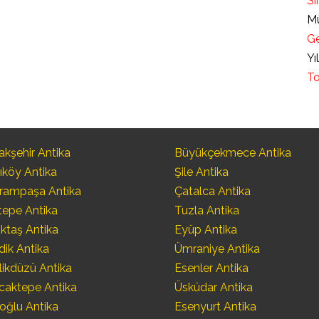
Sı
Mü
Ge
Yı
To
kşehir Antika
Büyükçekmece Antika
ıköy Antika
Şile Antika
rampaşa Antika
Çatalca Antika
tepe Antika
Tuzla Antika
ktaş Antika
Eyüp Antika
dik Antika
Ümraniye Antika
likdüzü Antika
Esenler Antika
caktepe Antika
Üsküdar Antika
oğlu Antika
Esenyurt Antika