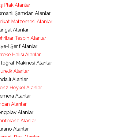
ş Plak Alanlar
manlı Şamdan Alanlar
rikat Malzemesi Alanlar
ngal Alanlar
hribar Tesbih Alanlar
lye-i Şerif Alanlar
reke Halısı Alanlar
toğraf Makinesi Alanlar
urelik Alanlar
ndallı Alanlar
onz Heykel Alanlar
emera Alanlar
ncan Alanlar
ngplay Alanlar
ntblanc Alanlar
rano Alanlar