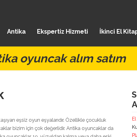
Antika
Ekspertiz Hizmeti
İkinci El Kita
tika oyuncak alım satım
k
S
A
El
taşıyan eşsiz oyun eşyalarıdır. Özellikle çocukluk
Ku
klar bizim için çok değerlidir. Antika oyuncaklar da
Pl
ika oyuncaklar, 19. yüzyıldan kalma veya daha eski