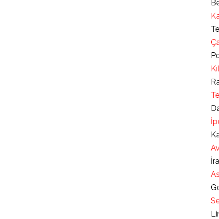
Be
Ka
Te
Ça
Po
Kı
Ra
Te
Da
İp
Ka
Av
İr
As
Ge
Se
Li