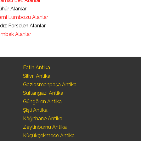
ramalı Bez Alanlar
hür Alanlar
mi Lumbozu Alanlar
ldız Porselen Alanlar
mbak Alanlar
Fatih Antika
Silivri Antika
Gaziosmanpaşa Antika
Sultangazi Antika
Güngören Antika
Şişli Antika
Kâğıthane Antika
Zeytinburnu Antika
Küçükçekmece Antika