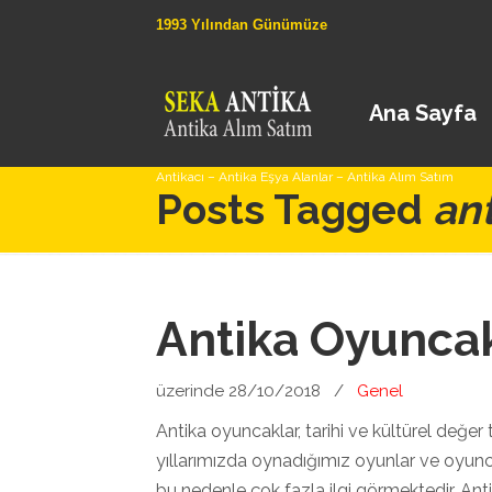
1993 Yılından Günümüze
Ana Sayfa
Antikacı – Antika Eşya Alanlar – Antika Alım Satım
Posts Tagged
an
Antika Oyunca
üzerinde 28/10/2018
/
Genel
Antika oyuncaklar, tarihi ve kültürel değer 
yıllarımızda oynadığımız oyunlar ve oyunca
bu nedenle çok fazla ilgi görmektedir. Ant