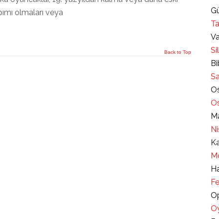
Gü
apımı olmaları veya
Ta
Va
Si
Back to Top
Bi
Sa
Os
Os
Ma
Ni
Ka
Mo
Ha
Fe
Op
Oy