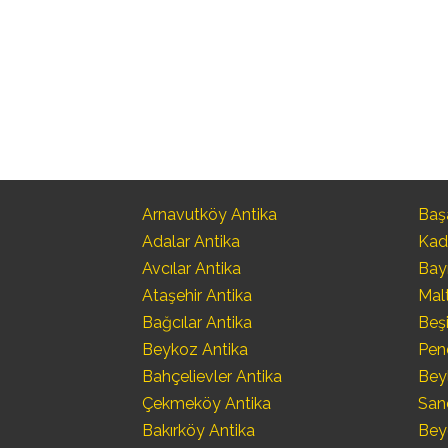
Arnavutköy Antika
Başa
Adalar Antika
Kad
Avcılar Antika
Bay
Ataşehir Antika
Mal
Bağcılar Antika
Beşi
Beykoz Antika
Pen
Bahçelievler Antika
Bey
Çekmeköy Antika
San
Bakırköy Antika
Bey