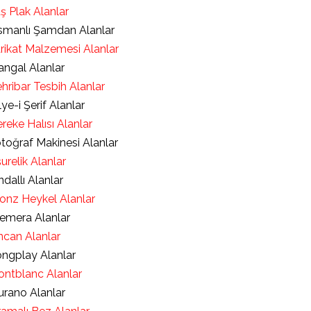
ş Plak Alanlar
manlı Şamdan Alanlar
rikat Malzemesi Alanlar
ngal Alanlar
hribar Tesbih Alanlar
lye-i Şerif Alanlar
reke Halısı Alanlar
toğraf Makinesi Alanlar
urelik Alanlar
ndallı Alanlar
onz Heykel Alanlar
emera Alanlar
ncan Alanlar
ngplay Alanlar
ntblanc Alanlar
rano Alanlar