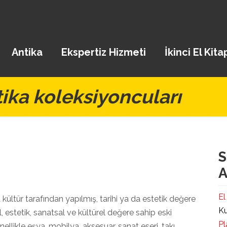
Antika
Ekspertiz Hizmeti
İkinci El Kita
ika koleksiyoncuları
S
A
El
a kültür tarafından yapılmış, tarihi ya da estetik değere
Ku
el, estetik, sanatsal ve kültürel değere sahip eski
Pl
nellikle eşya, mobilya, aksesuar, sanat eseri, takı,