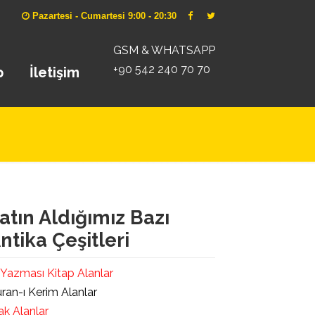
Pazartesi - Cumartesi 9:00 - 20:30
GSM & WHATSAPP
+90 542 240 70 70
p
İletişim
atın Aldığımız Bazı
ntika Çeşitleri
 Yazması Kitap Alanlar
ran-ı Kerim Alanlar
ak Alanlar