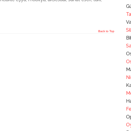
Gü
Ta
Va
Si
Back to Top
Bi
Sa
Os
Os
Ma
Ni
Ka
Mo
Ha
Fe
Op
Oy