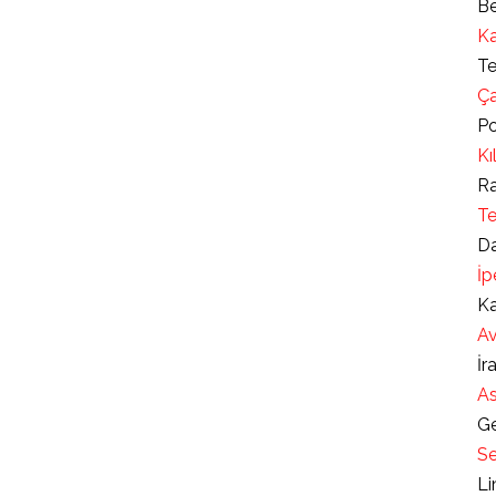
Be
Ka
Te
Ça
Po
Kı
Ra
Te
Da
İp
Ka
Av
İr
As
Ge
Se
Li