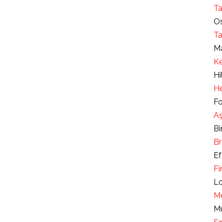
Ta
Os
Ta
Ma
Ke
Hi
He
Fo
Aş
Bi
Br
Ef
Fi
Lo
Mo
Mu