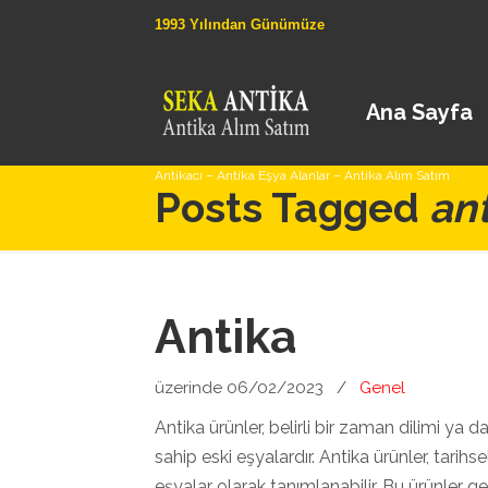
1993 Yılından Günümüze
Ana Sayfa
Antikacı – Antika Eşya Alanlar – Antika Alım Satım
Posts Tagged
ant
Antika
üzerinde 06/02/2023
/
Genel
Antika ürünler, belirli bir zaman dilimi ya d
sahip eski eşyalardır. Antika ürünler, tarihs
eşyalar olarak tanımlanabilir. Bu ürünler ge