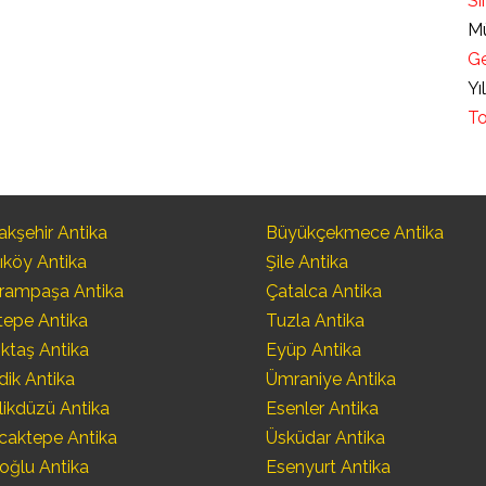
Sı
Mü
Ge
Yı
To
kşehir Antika
Büyükçekmece Antika
ıköy Antika
Şile Antika
rampaşa Antika
Çatalca Antika
tepe Antika
Tuzla Antika
ktaş Antika
Eyüp Antika
dik Antika
Ümraniye Antika
likdüzü Antika
Esenler Antika
caktepe Antika
Üsküdar Antika
oğlu Antika
Esenyurt Antika