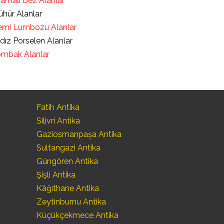
ramalı Bez Alanlar
hür Alanlar
mi Lumbozu Alanlar
ldız Porselen Alanlar
mbak Alanlar
Fatih Antika
Silivri Antika
Gaziosmanpaşa Antika
Sultangazi Antika
Güngören Antika
Şişli Antika
Kâğıthane Antika
Zeytinburnu Antika
Küçükçekmece Antika