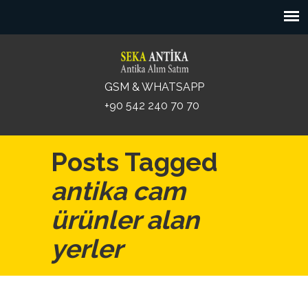
GSM & WHATSAPP
+90 542 240 70 70
Posts Tagged
antika cam
ürünler alan
yerler