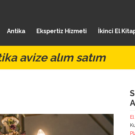
Antika
Ekspertiz Hizmeti
İkinci El Kita
ika avize alım satım
S
A
El
Ku
Pl