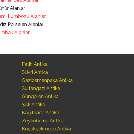
ramalı Bez Alanlar
hür Alanlar
mi Lumbozu Alanlar
ldız Porselen Alanlar
mbak Alanlar
Fatih Antika
Silivri Antika
Gaziosmanpaşa Antika
Sultangazi Antika
Güngören Antika
Şişli Antika
Kâğıthane Antika
Zeytinburnu Antika
Küçükçekmece Antika