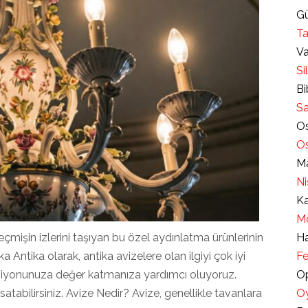
Gü
Ta
Va
Si
Bi
Sa
Os
Os
Ma
Ni
Ka
Mo
geçmişin izlerini taşıyan bu özel aydınlatma ürünlerinin
Ha
a Antika olarak, antika avizelere olan ilgiyi çok iyi
Fe
eksiyonunuza değer katmanıza yardımcı oluyoruz.
Op
 satabilirsiniz. Avize Nedir? Avize, genellikle tavanlara
Oy