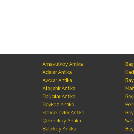
Arnavutköy Antika
Başa
Adalar Antika
Kad
Avcılar Antika
Bay
Ataşehir Antika
Mal
Bağcılar Antika
Beşi
Beykoz Antika
Pen
Bahçelievler Antika
Bey
Çekmeköy Antika
San
Bakırköy Antika
Bey