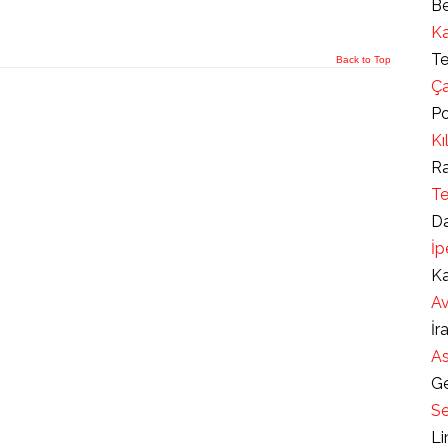
Be
Ka
Te
Back to Top
Ça
Po
Kı
Ra
Te
Da
İp
Ka
Av
İr
As
Ge
Se
Li