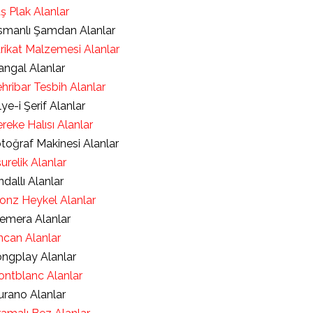
ş Plak Alanlar
manlı Şamdan Alanlar
rikat Malzemesi Alanlar
ngal Alanlar
hribar Tesbih Alanlar
lye-i Şerif Alanlar
reke Halısı Alanlar
toğraf Makinesi Alanlar
urelik Alanlar
ndallı Alanlar
onz Heykel Alanlar
emera Alanlar
ncan Alanlar
ngplay Alanlar
ntblanc Alanlar
rano Alanlar