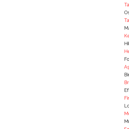
Ta
Os
Ta
Ma
Ke
Hi
He
Fo
Aş
Bi
Br
Ef
Fi
Lo
Mo
Mu