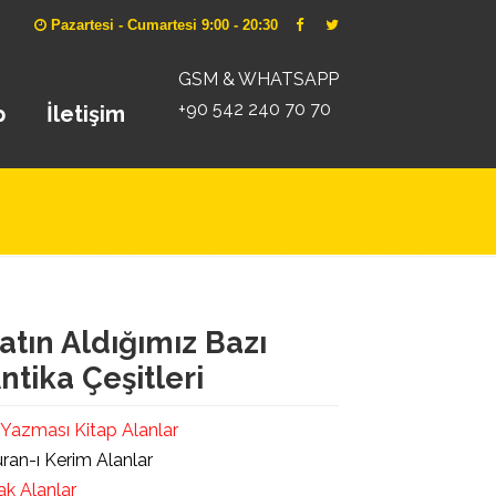
Pazartesi - Cumartesi 9:00 - 20:30
GSM & WHATSAPP
+90 542 240 70 70
p
İletişim
atın Aldığımız Bazı
ntika Çeşitleri
 Yazması Kitap Alanlar
ran-ı Kerim Alanlar
ak Alanlar