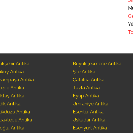
Sı
Mü
Ge
Yı
To
kşehir Antika
Büyükçekmece Antika
ıköy Antika
Şile Antika
rampaşa Antika
Çatalca Antika
tepe Antika
Tuzla Antika
ktaş Antika
Eyüp Antika
dik Antika
Ümraniye Antika
likdüzü Antika
Esenler Antika
caktepe Antika
Üsküdar Antika
oğlu Antika
Esenyurt Antika