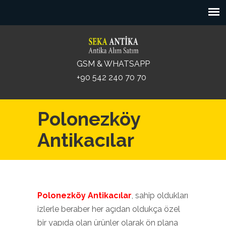
GSM & WHATSAPP
+90 542 240 70 70
Polonezköy
Antikacılar
Polonezköy Antikacılar
, sahip oldukları
izlerle beraber her açıdan oldukça özel
bir yapıda olan ürünler olarak ön plana