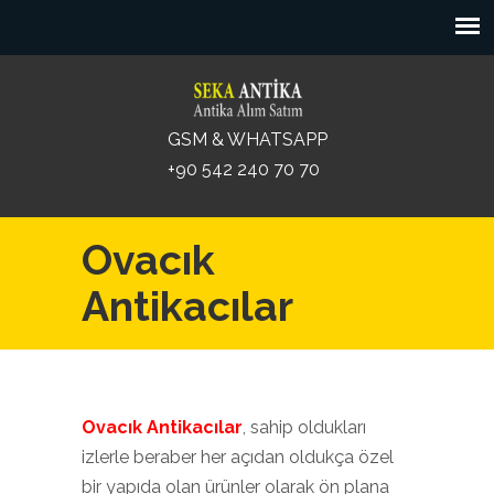
GSM & WHATSAPP
+90 542 240 70 70
Ovacık
Antikacılar
Ovacık Antikacılar
, sahip oldukları
izlerle beraber her açıdan oldukça özel
bir yapıda olan ürünler olarak ön plana