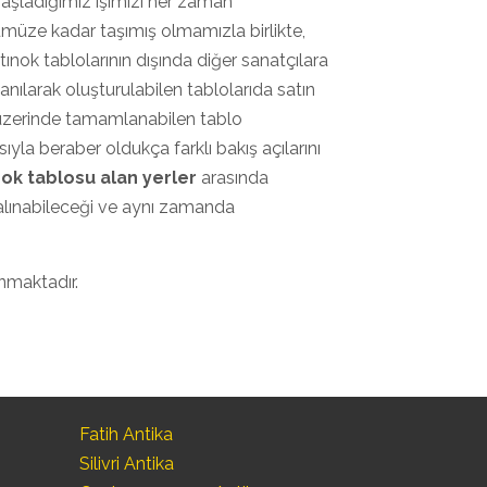
başladığımız işimizi her zaman
nümüze kadar taşımış olmamızla birlikte,
ltınok tablolarının dışında diğer sanatçılara
anılarak oluşturulabilen tablolarıda satın
 üzerinde tamamlanabilen tablo
ıyla beraber oldukça farklı bakış açılarını
ınok tablosu alan yerler
arasında
alınabileceği ve aynı zamanda
ınmaktadır.
Fatih Antika
Silivri Antika