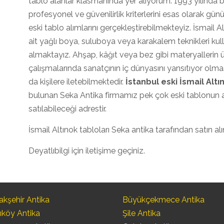
tablo alanlar klasmanında yer alıyorum. 1993 yılında 
profesyonel ve güvenilirlik kriterlerini esas olarak gü
eski tablo alımlarını gerçekleştirebilmekteyiz. İsmail A
ait yağlı boya, suluboya veya karakalem teknikleri kull
almaktayız. Ahşap, kâğıt veya bez gibi materyallerin
çalışmalarında sanatçının iç dünyasını yansıtıyor olmas
da kişilere iletebilmektedir.
İstanbul eski İsmail Alt
bulunan Seka Antika firmamız pek çok eski tablonun 
satılabileceği adrestir.
İsmail Altınok tabloları Seka antika tarafından satın al
Deyatlıbilgi için iletişime geçiniz.
kşehir Antika
Büyükçekmece Antika
ıköy Antika
Şile Antika