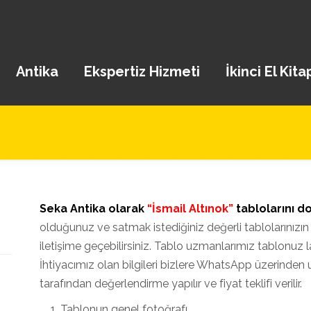
Antika
Ekspertiz Hizmeti
İkinci El Kita
Seka Antika olarak
“İsmail Altınok”
tablolarını d
olduğunuz ve satmak istediğiniz değerli tablolarınızın t
iletişime geçebilirsiniz. Tablo uzmanlarımız tablonuz la 
İhtiyacımız olan bilgileri bizlere WhatsApp üzerinden 
tarafından değerlendirme yapılır ve fiyat teklifi verilir.
Tablonun genel fotoğrafı