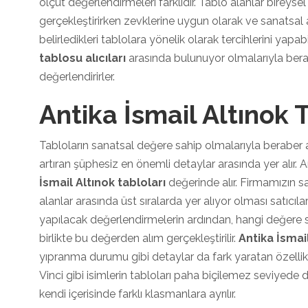
ölçüt değerlendirmeleri farklıdır. Tablo alanlar bireysel
gerçekleştirirken zevklerine uygun olarak ve sanatsal
belirledikleri tablolara yönelik olarak tercihlerini yapabi
tablosu alıcıları
arasında bulunuyor olmalarıyla bera
değerlendirirler.
Antika İsmail Altınok 
Tabloların sanatsal değere sahip olmalarıyla beraber an
artıran şüphesiz en önemli detaylar arasında yer alır. 
İsmail Altınok tabloları
değerinde alır. Firmamızın s
alanlar arasında üst sıralarda yer alıyor olması satıcılar 
yapılacak değerlendirmelerin ardından, hangi değere sa
birlikte bu değerden alım gerçekleştirilir.
Antika İsmai
yıpranma durumu gibi detaylar da fark yaratan özell
Vinci gibi isimlerin tabloları paha biçilemez seviyede
kendi içerisinde farklı klasmanlara ayrılır.