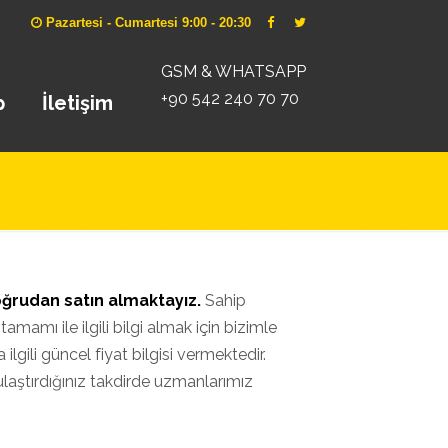
Pazartesi - Cumartesi 9:00 - 20:30
GSM & WHATSAPP
+90 542 240 70 70
p
İletişim
oğrudan satın almaktayız.
Sahip
amamı ile ilgili bilgi almak için bizimle
ilgili güncel fiyat bilgisi vermektedir.
ulaştırdığınız takdirde uzmanlarımız