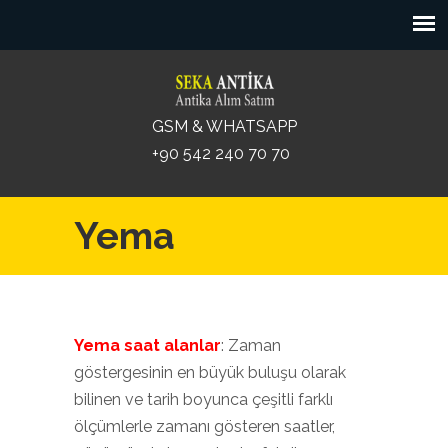
GSM & WHATSAPP
+90 542 240 70 70
Yema
Yema saat alanlar
: Zaman
göstergesinin en büyük buluşu olarak
bilinen ve tarih boyunca çeşitli farklı
ölçümlerle zamanı gösteren saatler,