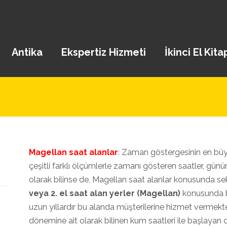
Antika
Ekspertiz Hizmeti
İkinci El Kita
Magellan saat alanlar
: Zaman göstergesinin en büy
çeşitli farklı ölçümlerle zamanı gösteren saatler, gü
olarak bilinse de, Magellan saat alanlar konusunda sek
veya 2. el saat alan yerler (Magellan)
konusunda b
uzun yıllardır bu alanda müşterilerine hizmet vermekted
dönemine ait olarak bilinen kum saatleri ile başlayan d