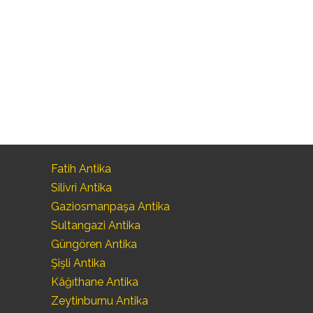
Fatih Antika
Silivri Antika
Gaziosmanpaşa Antika
Sultangazi Antika
Güngören Antika
Şişli Antika
Kâğıthane Antika
Zeytinburnu Antika