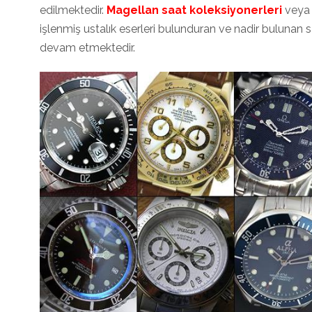
edilmektedir.
Magellan saat
koleksiyonerleri
vey
işlenmiş ustalık eserleri bulunduran ve nadir bulunan s
devam etmektedir.