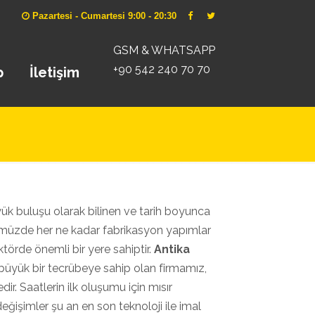
Pazartesi - Cumartesi 9:00 - 20:30
GSM & WHATSAPP
+90 542 240 70 70
p
İletişim
ük buluşu olarak bilinen ve tarih boyunca
nümüzde her ne kadar fabrikasyon yapımlar
törde önemli bir yere sahiptir.
Antika
üyük bir tecrübeye sahip olan firmamız,
ir. Saatlerin ilk oluşumu için mısır
eğişimler şu an en son teknoloji ile imal