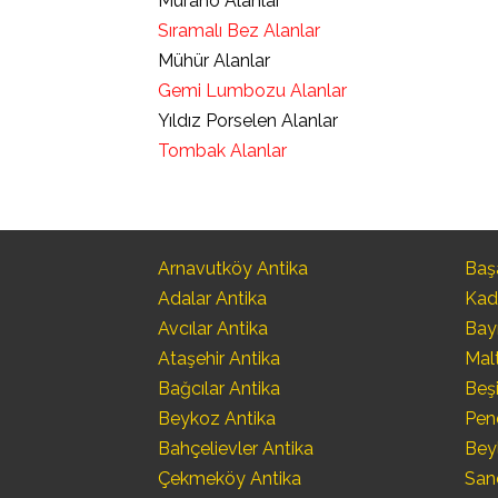
Murano Alanlar
Sıramalı Bez Alanlar
Mühür Alanlar
Gemi Lumbozu Alanlar
Yıldız Porselen Alanlar
Tombak Alanlar
Arnavutköy Antika
Başa
Adalar Antika
Kad
Avcılar Antika
Bay
Ataşehir Antika
Mal
Bağcılar Antika
Beşi
Beykoz Antika
Pen
Bahçelievler Antika
Bey
Çekmeköy Antika
San