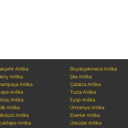
kşehir Antika
Büyükçekmece Antika
ıköy Antika
Şile Antika
rampaşa Antika
Çatalca Antika
tepe Antika
Tuzla Antika
ktaş Antika
Eyüp Antika
dik Antika
Ümraniye Antika
likdüzü Antika
Esenler Antika
caktepe Antika
Üsküdar Antika