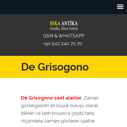
GSM & WHATSAPP
+90 542 240 70 70
De Grisogono
De Grisogono saat alanlar
: Zaman
göstergesinin en büyük buluşu olarak
bilinen ve tarih boyunca çeşitli farklı
ölçümlerle zamanı gösteren saatler,