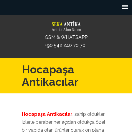
GSM & WHATSAPP
+90 542 240 70 70
Hocapaşa
Antikacılar
Hocapaşa Antikacılar
, sahip oldukları
izlerle beraber her açıdan oldukça özel
bir yapıda olan ürünler olarak ön plana