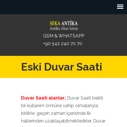
GSM & WHATSAPP
+90 542 240 70 70
Eski Duvar Saati
Duvar Saati alanlar;
Duvar Saati belirli
bir kullanım ömrüne sahip olmalarıyla
birlikte, geçen zaman içerisinde ilk
hallerinden uzaklaşabilmektedirler. Duvar