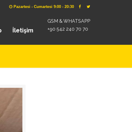
Pazartesi - Cumartesi 9:00 - 20:30
GSM & WHATSAPP
+90 542 240 70 70
p
İletişim