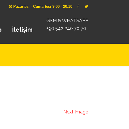
Pazartesi - Cumartesi 9:00 - 20:30
GSM & WHATSAPP
+90 542 240 70 70
p
İletişim
Next Image