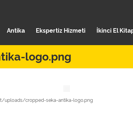
Antika
Ekspertiz Hizmeti
İkinci El Kita
tika-logo.png
t/uploads/cropped-seka-antika-logo.png