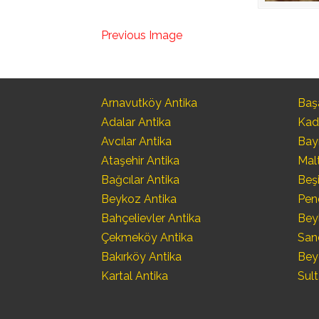
Previous Image
Arnavutköy Antika
Başa
Adalar Antika
Kad
Avcılar Antika
Bay
Ataşehir Antika
Mal
Bağcılar Antika
Beşi
Beykoz Antika
Pen
Bahçelievler Antika
Bey
Çekmeköy Antika
San
Bakırköy Antika
Bey
Kartal Antika
Sult