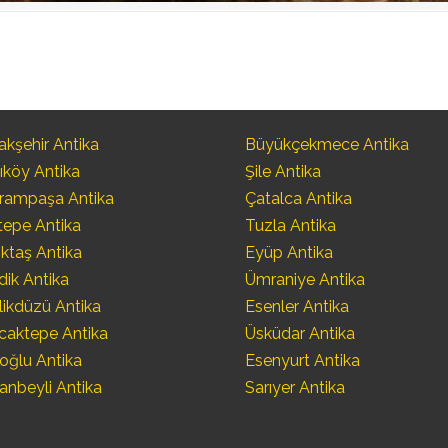
kşehir Antika
Büyükçekmece Antika
ıköy Antika
Şile Antika
rampaşa Antika
Çatalca Antika
tepe Antika
Tuzla Antika
ktaş Antika
Eyüp Antika
dik Antika
Ümraniye Antika
likdüzü Antika
Esenler Antika
caktepe Antika
Üsküdar Antika
oğlu Antika
Esenyurt Antika
anbeyli Antika
Sarıyer Antika