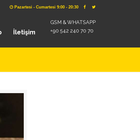
Pazartesi - Cumartesi 9:00 - 20:30
GSM & WHATSAPP
+90 542 240 70 70
p
İletişim