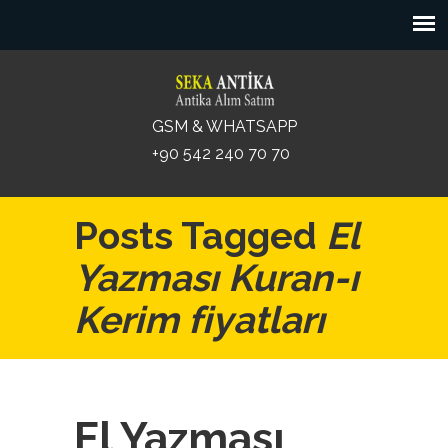
GSM & WHATSAPP
+90 542 240 70 70
Posts Tagged
El
Yazması Kuran-ı
Kerim fiyatları
El Yazması